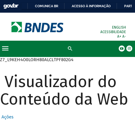
COMUNICA BR
ACESSO À INFORMAÇÃO
PARTI
ENGLISH
ACESSIBILIDADE
A+
A-
Busca
Z7_L9KEH4O0LORH80ALCLTPF802G4
Visualizador do
Conteúdo da Web
Ações