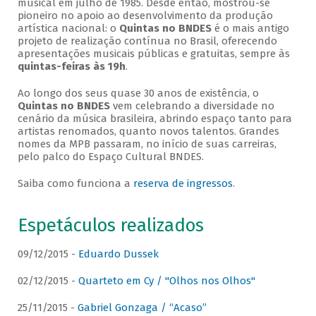
musical em julho de 1985. Desde então, mostrou-se
pioneiro no apoio ao desenvolvimento da produção
artística nacional: o
Quintas no BNDES
é o mais antigo
projeto de realização contínua no Brasil, oferecendo
apresentações musicais públicas e gratuitas, sempre às
quintas-feiras às 19h
.
Ao longo dos seus quase 30 anos de existência, o
Quintas no BNDES
vem celebrando a diversidade no
cenário da música brasileira, abrindo espaço tanto para
artistas renomados, quanto novos talentos. Grandes
nomes da MPB passaram, no início de suas carreiras,
pelo palco do Espaço Cultural BNDES.
Saiba como funciona a
reserva de ingressos
.
Espetáculos realizados
09/12/2015 -
Eduardo Dussek
02/12/2015 -
Quarteto em Cy / "Olhos nos Olhos"
25/11/2015 -
Gabriel Gonzaga / “Acaso”