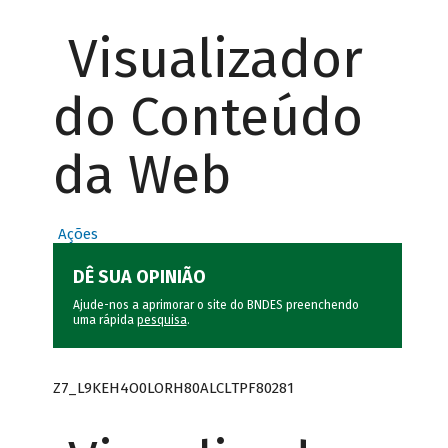
Visualizador
do Conteúdo
da Web
Ações
DÊ SUA OPINIÃO
Ajude-nos a aprimorar o site do BNDES preenchendo
uma rápida
pesquisa
.
Z7_L9KEH4O0LORH80ALCLTPF80281