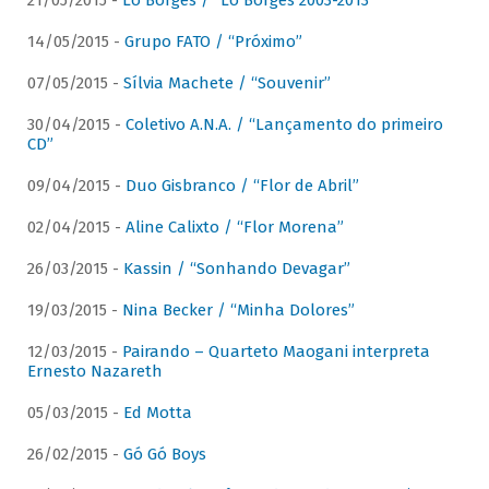
21/05/2015 -
Lô Borges / “Lô Borges 2003-2013”
14/05/2015 -
Grupo FATO / “Próximo”
07/05/2015 -
Sílvia Machete / “Souvenir”
30/04/2015 -
Coletivo A.N.A. / “Lançamento do primeiro
CD”
09/04/2015 -
Duo Gisbranco / “Flor de Abril”
02/04/2015 -
Aline Calixto / “Flor Morena”
26/03/2015 -
Kassin / “Sonhando Devagar”
19/03/2015 -
Nina Becker / “Minha Dolores”
12/03/2015 -
Pairando – Quarteto Maogani interpreta
Ernesto Nazareth
05/03/2015 -
Ed Motta
26/02/2015 -
Gó Gó Boys