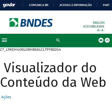
COMUNICA BR
ACESSO À INFORMAÇÃO
PARTI
ENGLISH
ACESSIBILIDADE
A+
A-
Busca
Z7_L9KEH4O0LORH80ALCLTPF802G4
Visualizador do
Conteúdo da Web
Ações