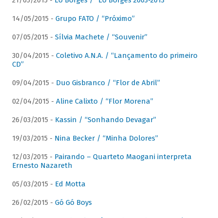
21/05/2015 -
Lô Borges / “Lô Borges 2003-2013”
14/05/2015 -
Grupo FATO / “Próximo”
07/05/2015 -
Sílvia Machete / “Souvenir”
30/04/2015 -
Coletivo A.N.A. / “Lançamento do primeiro
CD”
09/04/2015 -
Duo Gisbranco / “Flor de Abril”
02/04/2015 -
Aline Calixto / “Flor Morena”
26/03/2015 -
Kassin / “Sonhando Devagar”
19/03/2015 -
Nina Becker / “Minha Dolores”
12/03/2015 -
Pairando – Quarteto Maogani interpreta
Ernesto Nazareth
05/03/2015 -
Ed Motta
26/02/2015 -
Gó Gó Boys