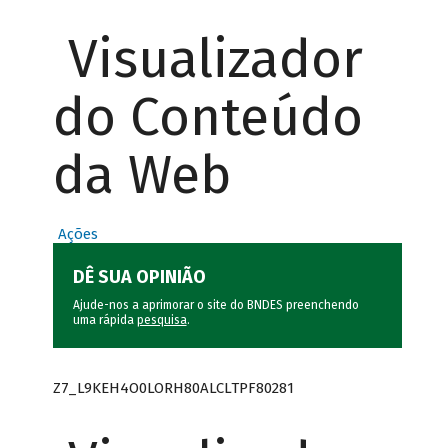
Visualizador
do Conteúdo
da Web
Ações
DÊ SUA OPINIÃO
Ajude-nos a aprimorar o site do BNDES preenchendo
uma rápida
pesquisa
.
Z7_L9KEH4O0LORH80ALCLTPF80281