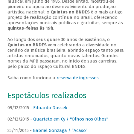
musical em julho de 1985. Desde então, mostrou-se
pioneiro no apoio ao desenvolvimento da produção
artística nacional: o
Quintas no BNDES
é o mais antigo
projeto de realização contínua no Brasil, oferecendo
apresentações musicais públicas e gratuitas, sempre às
quintas-feiras às 19h
.
Ao longo dos seus quase 30 anos de existência, o
Quintas no BNDES
vem celebrando a diversidade no
cenário da música brasileira, abrindo espaço tanto para
artistas renomados, quanto novos talentos. Grandes
nomes da MPB passaram, no início de suas carreiras,
pelo palco do Espaço Cultural BNDES.
Saiba como funciona a
reserva de ingressos
.
Espetáculos realizados
09/12/2015 -
Eduardo Dussek
02/12/2015 -
Quarteto em Cy / "Olhos nos Olhos"
25/11/2015 -
Gabriel Gonzaga / “Acaso”