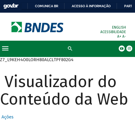
COMUNICA BR
ACESSO À INFORMAÇÃO
PARTI
ENGLISH
ACESSIBILIDADE
A+
A-
Busca
Z7_L9KEH4O0LORH80ALCLTPF802G4
Visualizador do
Conteúdo da Web
Ações