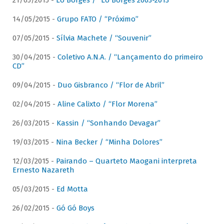
21/05/2015 -
Lô Borges / “Lô Borges 2003-2013”
14/05/2015 -
Grupo FATO / “Próximo”
07/05/2015 -
Sílvia Machete / “Souvenir”
30/04/2015 -
Coletivo A.N.A. / “Lançamento do primeiro
CD”
09/04/2015 -
Duo Gisbranco / “Flor de Abril”
02/04/2015 -
Aline Calixto / “Flor Morena”
26/03/2015 -
Kassin / “Sonhando Devagar”
19/03/2015 -
Nina Becker / “Minha Dolores”
12/03/2015 -
Pairando – Quarteto Maogani interpreta
Ernesto Nazareth
05/03/2015 -
Ed Motta
26/02/2015 -
Gó Gó Boys