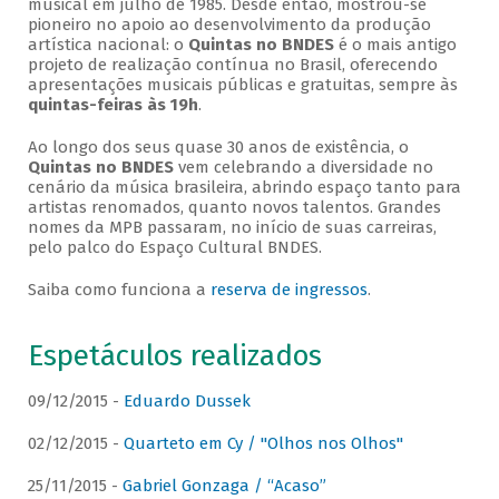
musical em julho de 1985. Desde então, mostrou-se
pioneiro no apoio ao desenvolvimento da produção
artística nacional: o
Quintas no BNDES
é o mais antigo
projeto de realização contínua no Brasil, oferecendo
apresentações musicais públicas e gratuitas, sempre às
quintas-feiras às 19h
.
Ao longo dos seus quase 30 anos de existência, o
Quintas no BNDES
vem celebrando a diversidade no
cenário da música brasileira, abrindo espaço tanto para
artistas renomados, quanto novos talentos. Grandes
nomes da MPB passaram, no início de suas carreiras,
pelo palco do Espaço Cultural BNDES.
Saiba como funciona a
reserva de ingressos
.
Espetáculos realizados
09/12/2015 -
Eduardo Dussek
02/12/2015 -
Quarteto em Cy / "Olhos nos Olhos"
25/11/2015 -
Gabriel Gonzaga / “Acaso”