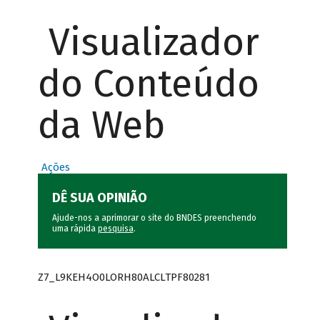
Visualizador
do Conteúdo
da Web
Ações
DÊ SUA OPINIÃO
Ajude-nos a aprimorar o site do BNDES preenchendo
uma rápida
pesquisa
.
Z7_L9KEH4O0LORH80ALCLTPF80281