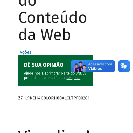
do
Conteúdo
da Web
Ações
DÊ SUA OPINIÃO
Ajude-nos a aprimorar o site do BNDES
preenchendo uma rápida
pesquisa
.
Z7_L9KEH4O0LORH80ALCLTPF80281