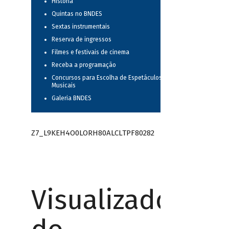
História
Quintas no BNDES
Sextas instrumentais
Reserva de ingressos
Filmes e festivais de cinema
Receba a programação
Concursos para Escolha de Espetáculos
Musicais
Galeria BNDES
Z7_L9KEH4O0LORH80ALCLTPF80282
Visualizador