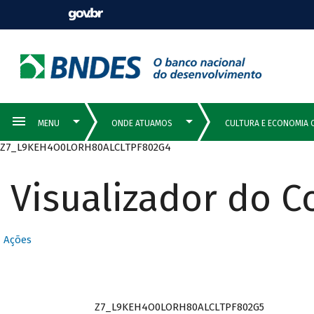
Z7_L9KEH4O0LORH80ALCLTPF802G4
Visualizador do 
Ações
Z7_L9KEH4O0LORH80ALCLTPF802G5