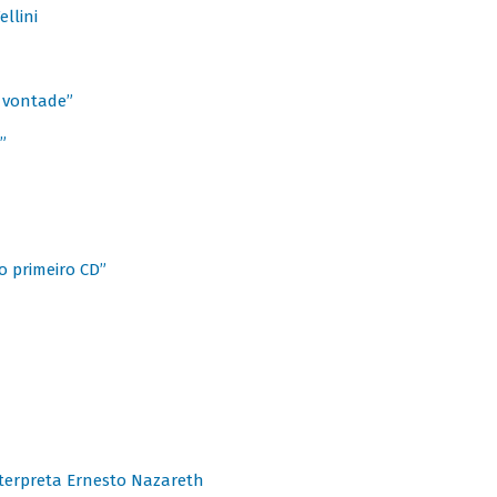
llini
à vontade”
”
o primeiro CD”
terpreta Ernesto Nazareth