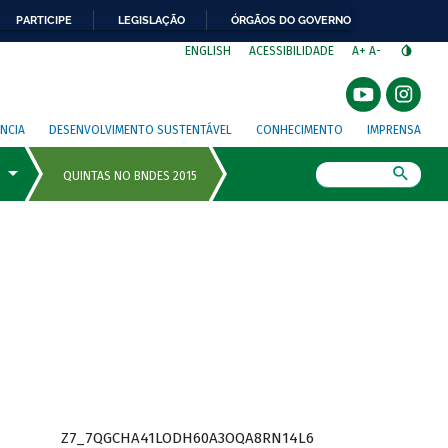
PARTICIPE
LEGISLAÇÃO
ÓRGÃOS DO GOVERNO
⁣
ENGLISH
ACESSIBILIDADE
A+
A-
NCIA
DESENVOLVIMENTO SUSTENTÁVEL
CONHECIMENTO
IMPRENSA
Busca
Z7_7QGCHA41LODH60A3OQA8RN14L6