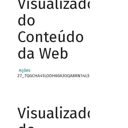
Visualizador
do
Conteúdo
da Web
Ações
Z7_7QGCHA41LODH60A3OQA8RN14L5
Visualizador