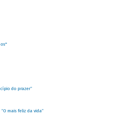
hos"
cípio do prazer”
“O mais feliz da vida”