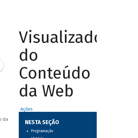
Visualizador
do
Conteúdo
da Web
Ações
o da
NESTA SEÇÃO
Programação