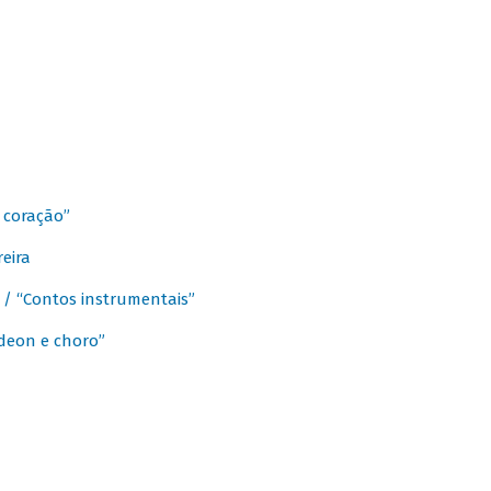
 coração”
eira
a / “Contos instrumentais”
rdeon e choro”