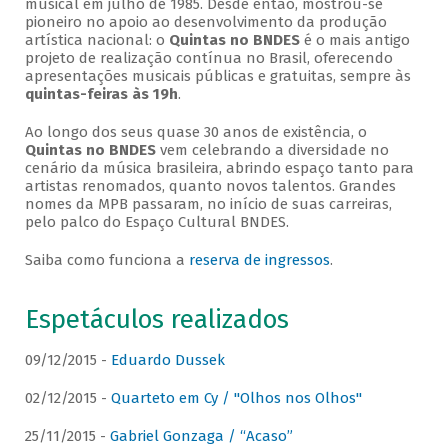
musical em julho de 1985. Desde então, mostrou-se
pioneiro no apoio ao desenvolvimento da produção
artística nacional: o
Quintas no BNDES
é o mais antigo
projeto de realização contínua no Brasil, oferecendo
apresentações musicais públicas e gratuitas, sempre às
quintas-feiras às 19h
.
Ao longo dos seus quase 30 anos de existência, o
Quintas no BNDES
vem celebrando a diversidade no
cenário da música brasileira, abrindo espaço tanto para
artistas renomados, quanto novos talentos. Grandes
nomes da MPB passaram, no início de suas carreiras,
pelo palco do Espaço Cultural BNDES.
Saiba como funciona a
reserva de ingressos
.
Espetáculos realizados
09/12/2015 -
Eduardo Dussek
02/12/2015 -
Quarteto em Cy / "Olhos nos Olhos"
25/11/2015 -
Gabriel Gonzaga / “Acaso”