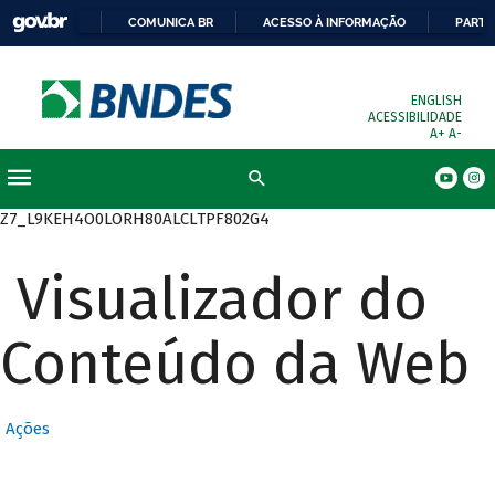
COMUNICA BR
ACESSO À INFORMAÇÃO
PARTI
ENGLISH
ACESSIBILIDADE
A+
A-
Busca
Z7_L9KEH4O0LORH80ALCLTPF802G4
Visualizador do
Conteúdo da Web
Ações