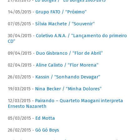
21/05/2015 -
Lô Borges / “Lô Borges 2003-2013”
14/05/2015 -
Grupo FATO / “Próximo”
07/05/2015 -
Sílvia Machete / “Souvenir”
30/04/2015 -
Coletivo A.N.A. / “Lançamento do primeiro
CD”
09/04/2015 -
Duo Gisbranco / “Flor de Abril”
02/04/2015 -
Aline Calixto / “Flor Morena”
26/03/2015 -
Kassin / “Sonhando Devagar”
19/03/2015 -
Nina Becker / “Minha Dolores”
12/03/2015 -
Pairando – Quarteto Maogani interpreta
Ernesto Nazareth
05/03/2015 -
Ed Motta
26/02/2015 -
Gó Gó Boys