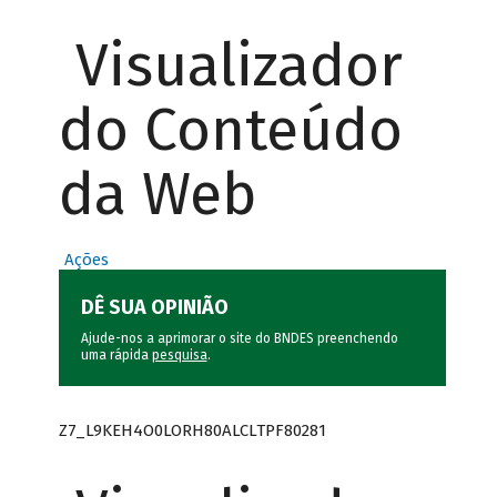
Visualizador
do Conteúdo
da Web
Ações
DÊ SUA OPINIÃO
Ajude-nos a aprimorar o site do BNDES preenchendo
uma rápida
pesquisa
.
Z7_L9KEH4O0LORH80ALCLTPF80281