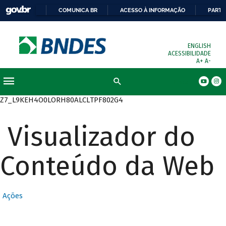
COMUNICA BR
ACESSO À INFORMAÇÃO
PARTI
ENGLISH
ACESSIBILIDADE
A+
A-
Busca
Z7_L9KEH4O0LORH80ALCLTPF802G4
Visualizador do
Conteúdo da Web
Ações