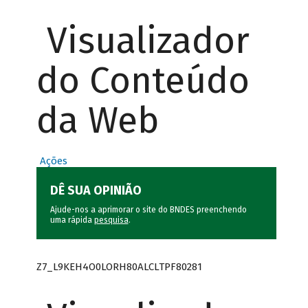
Visualizador
do Conteúdo
da Web
Ações
DÊ SUA OPINIÃO
Ajude-nos a aprimorar o site do BNDES preenchendo
uma rápida
pesquisa
.
Z7_L9KEH4O0LORH80ALCLTPF80281