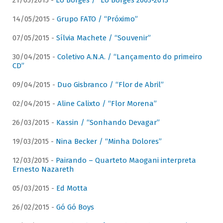
21/05/2015 -
Lô Borges / “Lô Borges 2003-2013”
14/05/2015 -
Grupo FATO / “Próximo”
07/05/2015 -
Sílvia Machete / “Souvenir”
30/04/2015 -
Coletivo A.N.A. / “Lançamento do primeiro
CD”
09/04/2015 -
Duo Gisbranco / “Flor de Abril”
02/04/2015 -
Aline Calixto / “Flor Morena”
26/03/2015 -
Kassin / “Sonhando Devagar”
19/03/2015 -
Nina Becker / “Minha Dolores”
12/03/2015 -
Pairando – Quarteto Maogani interpreta
Ernesto Nazareth
05/03/2015 -
Ed Motta
26/02/2015 -
Gó Gó Boys