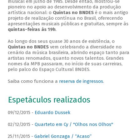
musical em julho de 1985. Desde então, mostrou-se
pioneiro no apoio ao desenvolvimento da produção
artística nacional: o
Quintas no BNDES
é o mais antigo
projeto de realização contínua no Brasil, oferecendo
apresentações musicais públicas e gratuitas, sempre às
quintas-feiras às 19h
.
Ao longo dos seus quase 30 anos de existência, o
Quintas no BNDES
vem celebrando a diversidade no
cenário da música brasileira, abrindo espaço tanto para
artistas renomados, quanto novos talentos. Grandes
nomes da MPB passaram, no início de suas carreiras,
pelo palco do Espaço Cultural BNDES.
Saiba como funciona a
reserva de ingressos
.
Espetáculos realizados
09/12/2015 -
Eduardo Dussek
02/12/2015 -
Quarteto em Cy / "Olhos nos Olhos"
25/11/2015 -
Gabriel Gonzaga / “Acaso”