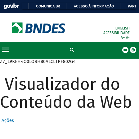
COMUNICA BR
ACESSO À INFORMAÇÃO
PARTI
ENGLISH
ACESSIBILIDADE
A+
A-
Busca
Z7_L9KEH4O0LORH80ALCLTPF802G4
Visualizador do
Conteúdo da Web
Ações