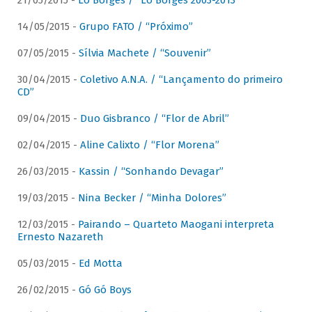
21/05/2015 -
Lô Borges / “Lô Borges 2003-2013”
14/05/2015 -
Grupo FATO / “Próximo”
07/05/2015 -
Sílvia Machete / “Souvenir”
30/04/2015 -
Coletivo A.N.A. / “Lançamento do primeiro
CD”
09/04/2015 -
Duo Gisbranco / “Flor de Abril”
02/04/2015 -
Aline Calixto / “Flor Morena”
26/03/2015 -
Kassin / “Sonhando Devagar”
19/03/2015 -
Nina Becker / “Minha Dolores”
12/03/2015 -
Pairando – Quarteto Maogani interpreta
Ernesto Nazareth
05/03/2015 -
Ed Motta
26/02/2015 -
Gó Gó Boys