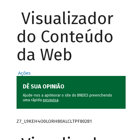
Visualizador
do Conteúdo
da Web
Ações
DÊ SUA OPINIÃO
Ajude-nos a aprimorar o site do BNDES preenchendo
uma rápida
pesquisa
.
Z7_L9KEH4O0LORH80ALCLTPF80281