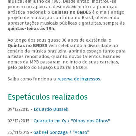
musical em julho de 1985. Desde então, mostrou-se
pioneiro no apoio ao desenvolvimento da produção
artística nacional: o
Quintas no BNDES
é o mais antigo
projeto de realização contínua no Brasil, oferecendo
apresentações musicais públicas e gratuitas, sempre às
quintas-feiras às 19h
.
Ao longo dos seus quase 30 anos de existência, o
Quintas no BNDES
vem celebrando a diversidade no
cenário da música brasileira, abrindo espaço tanto para
artistas renomados, quanto novos talentos. Grandes
nomes da MPB passaram, no início de suas carreiras,
pelo palco do Espaço Cultural BNDES.
Saiba como funciona a
reserva de ingressos
.
Espetáculos realizados
09/12/2015 -
Eduardo Dussek
02/12/2015 -
Quarteto em Cy / "Olhos nos Olhos"
25/11/2015 -
Gabriel Gonzaga / “Acaso”