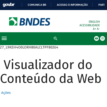
COMUNICA BR
ACESSO À INFORMAÇÃO
PARTI
ENGLISH
ACESSIBILIDADE
A+
A-
Busca
Z7_L9KEH4O0LORH80ALCLTPF802G4
Visualizador do
Conteúdo da Web
Ações