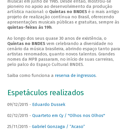
musical em julho de 1985. Desde então, mostrou-se
pioneiro no apoio ao desenvolvimento da produção
artística nacional: o
Quintas no BNDES
é o mais antigo
projeto de realização contínua no Brasil, oferecendo
apresentações musicais públicas e gratuitas, sempre às
quintas-feiras às 19h
.
Ao longo dos seus quase 30 anos de existência, o
Quintas no BNDES
vem celebrando a diversidade no
cenário da música brasileira, abrindo espaço tanto para
artistas renomados, quanto novos talentos. Grandes
nomes da MPB passaram, no início de suas carreiras,
pelo palco do Espaço Cultural BNDES.
Saiba como funciona a
reserva de ingressos
.
Espetáculos realizados
09/12/2015 -
Eduardo Dussek
02/12/2015 -
Quarteto em Cy / "Olhos nos Olhos"
25/11/2015 -
Gabriel Gonzaga / “Acaso”