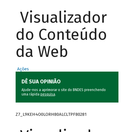
Visualizador
do Conteúdo
da Web
Ações
DÊ SUA OPINIÃO
Ajude-nos a aprimorar o site do BNDES preenchendo
uma rápida
pesquisa
.
Z7_L9KEH4O0LORH80ALCLTPF80281