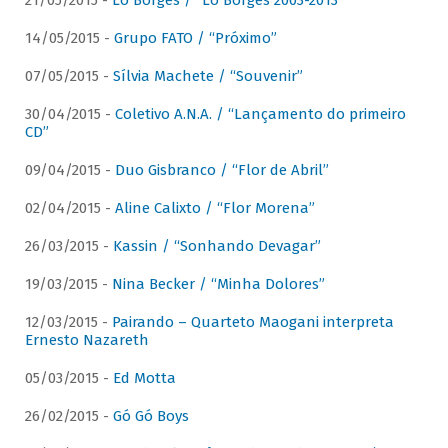
21/05/2015 -
Lô Borges / “Lô Borges 2003-2013”
14/05/2015 -
Grupo FATO / “Próximo”
07/05/2015 -
Sílvia Machete / “Souvenir”
30/04/2015 -
Coletivo A.N.A. / “Lançamento do primeiro
CD”
09/04/2015 -
Duo Gisbranco / “Flor de Abril”
02/04/2015 -
Aline Calixto / “Flor Morena”
26/03/2015 -
Kassin / “Sonhando Devagar”
19/03/2015 -
Nina Becker / “Minha Dolores”
12/03/2015 -
Pairando – Quarteto Maogani interpreta
Ernesto Nazareth
05/03/2015 -
Ed Motta
26/02/2015 -
Gó Gó Boys