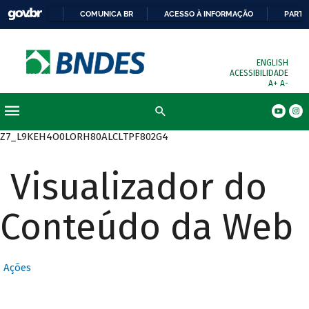
COMUNICA BR
ACESSO À INFORMAÇÃO
PARTI
ENGLISH
ACESSIBILIDADE
A+
A-
Busca
Z7_L9KEH4O0LORH80ALCLTPF802G4
Visualizador do
Conteúdo da Web
Ações