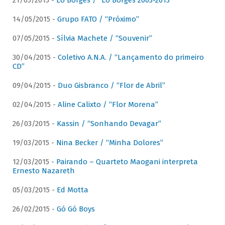
21/05/2015 -
Lô Borges / “Lô Borges 2003-2013”
14/05/2015 -
Grupo FATO / “Próximo”
07/05/2015 -
Sílvia Machete / “Souvenir”
30/04/2015 -
Coletivo A.N.A. / “Lançamento do primeiro
CD”
09/04/2015 -
Duo Gisbranco / “Flor de Abril”
02/04/2015 -
Aline Calixto / “Flor Morena”
26/03/2015 -
Kassin / “Sonhando Devagar”
19/03/2015 -
Nina Becker / “Minha Dolores”
12/03/2015 -
Pairando – Quarteto Maogani interpreta
Ernesto Nazareth
05/03/2015 -
Ed Motta
26/02/2015 -
Gó Gó Boys