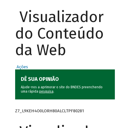
Visualizador
do Conteúdo
da Web
Ações
DÊ SUA OPINIÃO
Ajude-nos a aprimorar o site do BNDES preenchendo
uma rápida
pesquisa
.
Z7_L9KEH4O0LORH80ALCLTPF80281