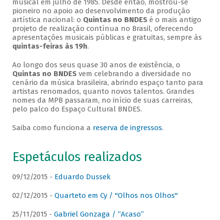
musical em julho de 1985. Desde então, mostrou-se
pioneiro no apoio ao desenvolvimento da produção
artística nacional: o
Quintas no BNDES
é o mais antigo
projeto de realização contínua no Brasil, oferecendo
apresentações musicais públicas e gratuitas, sempre às
quintas-feiras às 19h
.
Ao longo dos seus quase 30 anos de existência, o
Quintas no BNDES
vem celebrando a diversidade no
cenário da música brasileira, abrindo espaço tanto para
artistas renomados, quanto novos talentos. Grandes
nomes da MPB passaram, no início de suas carreiras,
pelo palco do Espaço Cultural BNDES.
Saiba como funciona a
reserva de ingressos
.
Espetáculos realizados
09/12/2015 -
Eduardo Dussek
02/12/2015 -
Quarteto em Cy / "Olhos nos Olhos"
25/11/2015 -
Gabriel Gonzaga / “Acaso”