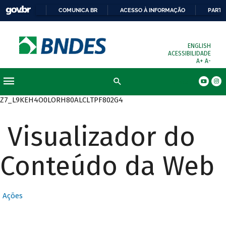
COMUNICA BR
ACESSO À INFORMAÇÃO
PARTI
ENGLISH
ACESSIBILIDADE
A+
A-
Busca
Z7_L9KEH4O0LORH80ALCLTPF802G4
Visualizador do
Conteúdo da Web
Ações