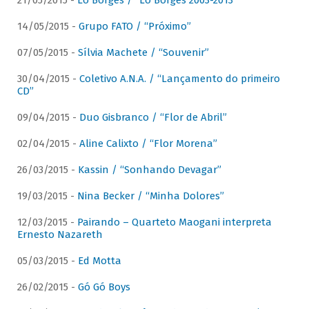
21/05/2015 -
Lô Borges / “Lô Borges 2003-2013”
14/05/2015 -
Grupo FATO / “Próximo”
07/05/2015 -
Sílvia Machete / “Souvenir”
30/04/2015 -
Coletivo A.N.A. / “Lançamento do primeiro
CD”
09/04/2015 -
Duo Gisbranco / “Flor de Abril”
02/04/2015 -
Aline Calixto / “Flor Morena”
26/03/2015 -
Kassin / “Sonhando Devagar”
19/03/2015 -
Nina Becker / “Minha Dolores”
12/03/2015 -
Pairando – Quarteto Maogani interpreta
Ernesto Nazareth
05/03/2015 -
Ed Motta
26/02/2015 -
Gó Gó Boys