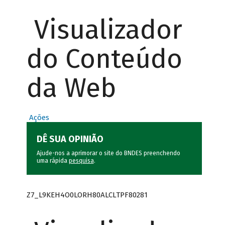
Visualizador
do Conteúdo
da Web
Ações
DÊ SUA OPINIÃO
Ajude-nos a aprimorar o site do BNDES preenchendo
uma rápida
pesquisa
.
Z7_L9KEH4O0LORH80ALCLTPF80281