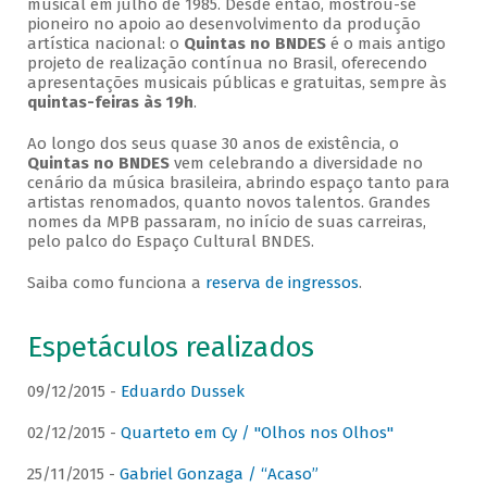
musical em julho de 1985. Desde então, mostrou-se
pioneiro no apoio ao desenvolvimento da produção
artística nacional: o
Quintas no BNDES
é o mais antigo
projeto de realização contínua no Brasil, oferecendo
apresentações musicais públicas e gratuitas, sempre às
quintas-feiras às 19h
.
Ao longo dos seus quase 30 anos de existência, o
Quintas no BNDES
vem celebrando a diversidade no
cenário da música brasileira, abrindo espaço tanto para
artistas renomados, quanto novos talentos. Grandes
nomes da MPB passaram, no início de suas carreiras,
pelo palco do Espaço Cultural BNDES.
Saiba como funciona a
reserva de ingressos
.
Espetáculos realizados
09/12/2015 -
Eduardo Dussek
02/12/2015 -
Quarteto em Cy / "Olhos nos Olhos"
25/11/2015 -
Gabriel Gonzaga / “Acaso”