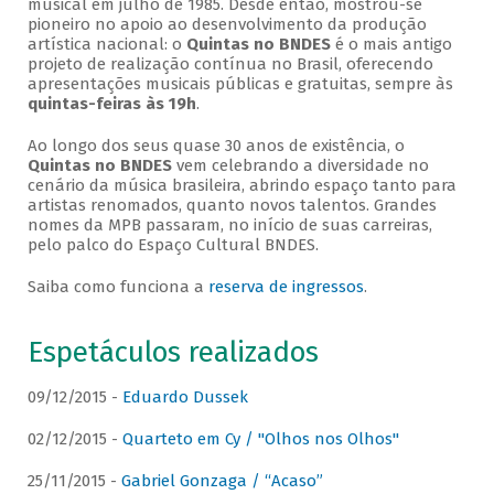
musical em julho de 1985. Desde então, mostrou-se
pioneiro no apoio ao desenvolvimento da produção
artística nacional: o
Quintas no BNDES
é o mais antigo
projeto de realização contínua no Brasil, oferecendo
apresentações musicais públicas e gratuitas, sempre às
quintas-feiras às 19h
.
Ao longo dos seus quase 30 anos de existência, o
Quintas no BNDES
vem celebrando a diversidade no
cenário da música brasileira, abrindo espaço tanto para
artistas renomados, quanto novos talentos. Grandes
nomes da MPB passaram, no início de suas carreiras,
pelo palco do Espaço Cultural BNDES.
Saiba como funciona a
reserva de ingressos
.
Espetáculos realizados
09/12/2015 -
Eduardo Dussek
02/12/2015 -
Quarteto em Cy / "Olhos nos Olhos"
25/11/2015 -
Gabriel Gonzaga / “Acaso”