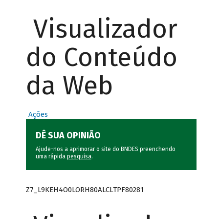
Visualizador
do Conteúdo
da Web
Ações
DÊ SUA OPINIÃO
Ajude-nos a aprimorar o site do BNDES preenchendo
uma rápida
pesquisa
.
Z7_L9KEH4O0LORH80ALCLTPF80281