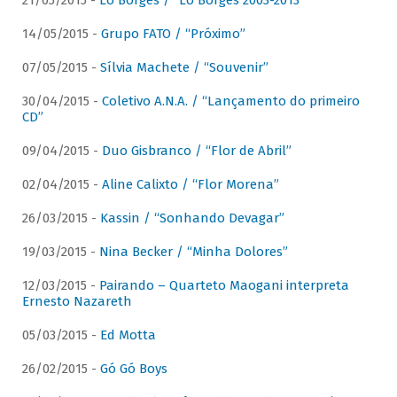
21/05/2015 -
Lô Borges / “Lô Borges 2003-2013”
14/05/2015 -
Grupo FATO / “Próximo”
07/05/2015 -
Sílvia Machete / “Souvenir”
30/04/2015 -
Coletivo A.N.A. / “Lançamento do primeiro
CD”
09/04/2015 -
Duo Gisbranco / “Flor de Abril”
02/04/2015 -
Aline Calixto / “Flor Morena”
26/03/2015 -
Kassin / “Sonhando Devagar”
19/03/2015 -
Nina Becker / “Minha Dolores”
12/03/2015 -
Pairando – Quarteto Maogani interpreta
Ernesto Nazareth
05/03/2015 -
Ed Motta
26/02/2015 -
Gó Gó Boys