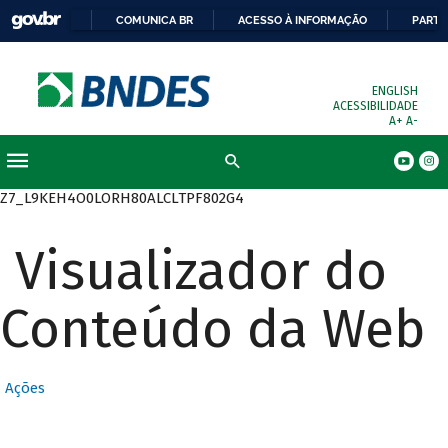
COMUNICA BR
ACESSO À INFORMAÇÃO
PARTI
ENGLISH
ACESSIBILIDADE
A+
A-
Busca
Z7_L9KEH4O0LORH80ALCLTPF802G4
Visualizador do
Conteúdo da Web
Ações