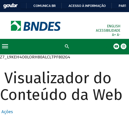
COMUNICA BR
ACESSO À INFORMAÇÃO
PARTI
ENGLISH
ACESSIBILIDADE
A+
A-
Busca
Z7_L9KEH4O0LORH80ALCLTPF802G4
Visualizador do
Conteúdo da Web
Ações