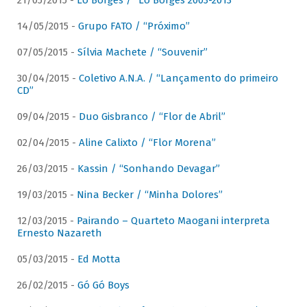
21/05/2015 -
Lô Borges / “Lô Borges 2003-2013”
14/05/2015 -
Grupo FATO / “Próximo”
07/05/2015 -
Sílvia Machete / “Souvenir”
30/04/2015 -
Coletivo A.N.A. / “Lançamento do primeiro
CD”
09/04/2015 -
Duo Gisbranco / “Flor de Abril”
02/04/2015 -
Aline Calixto / “Flor Morena”
26/03/2015 -
Kassin / “Sonhando Devagar”
19/03/2015 -
Nina Becker / “Minha Dolores”
12/03/2015 -
Pairando – Quarteto Maogani interpreta
Ernesto Nazareth
05/03/2015 -
Ed Motta
26/02/2015 -
Gó Gó Boys