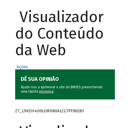
Visualizador
do Conteúdo
da Web
Ações
DÊ SUA OPINIÃO
Ajude-nos a aprimorar o site do BNDES preenchendo
uma rápida
pesquisa
.
Z7_L9KEH4O0LORH80ALCLTPF80281