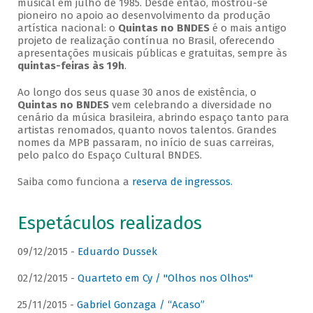
musical em julho de 1985. Desde então, mostrou-se
pioneiro no apoio ao desenvolvimento da produção
artística nacional: o
Quintas no BNDES
é o mais antigo
projeto de realização contínua no Brasil, oferecendo
apresentações musicais públicas e gratuitas, sempre às
quintas-feiras às 19h
.
Ao longo dos seus quase 30 anos de existência, o
Quintas no BNDES
vem celebrando a diversidade no
cenário da música brasileira, abrindo espaço tanto para
artistas renomados, quanto novos talentos. Grandes
nomes da MPB passaram, no início de suas carreiras,
pelo palco do Espaço Cultural BNDES.
Saiba como funciona a
reserva de ingressos
.
Espetáculos realizados
09/12/2015 -
Eduardo Dussek
02/12/2015 -
Quarteto em Cy / "Olhos nos Olhos"
25/11/2015 -
Gabriel Gonzaga / “Acaso”