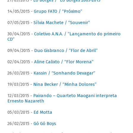
21/05/2015 -
Lô Borges / “Lô Borges 2003-2013”
14/05/2015 -
Grupo FATO / “Próximo”
07/05/2015 -
Sílvia Machete / “Souvenir”
30/04/2015 -
Coletivo A.N.A. / “Lançamento do primeiro
CD”
09/04/2015 -
Duo Gisbranco / “Flor de Abril”
02/04/2015 -
Aline Calixto / “Flor Morena”
26/03/2015 -
Kassin / “Sonhando Devagar”
19/03/2015 -
Nina Becker / “Minha Dolores”
12/03/2015 -
Pairando – Quarteto Maogani interpreta
Ernesto Nazareth
05/03/2015 -
Ed Motta
26/02/2015 -
Gó Gó Boys