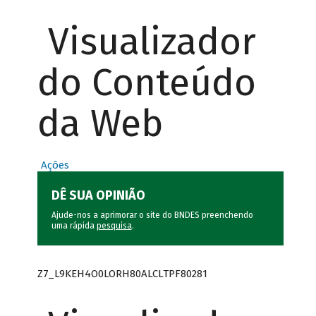
Visualizador
do Conteúdo
da Web
Ações
DÊ SUA OPINIÃO
Ajude-nos a aprimorar o site do BNDES preenchendo
uma rápida
pesquisa
.
Z7_L9KEH4O0LORH80ALCLTPF80281