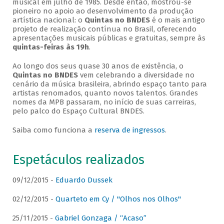
musical em julho de 1985. Desde então, mostrou-se
pioneiro no apoio ao desenvolvimento da produção
artística nacional: o
Quintas no BNDES
é o mais antigo
projeto de realização contínua no Brasil, oferecendo
apresentações musicais públicas e gratuitas, sempre às
quintas-feiras às 19h
.
Ao longo dos seus quase 30 anos de existência, o
Quintas no BNDES
vem celebrando a diversidade no
cenário da música brasileira, abrindo espaço tanto para
artistas renomados, quanto novos talentos. Grandes
nomes da MPB passaram, no início de suas carreiras,
pelo palco do Espaço Cultural BNDES.
Saiba como funciona a
reserva de ingressos
.
Espetáculos realizados
09/12/2015 -
Eduardo Dussek
02/12/2015 -
Quarteto em Cy / "Olhos nos Olhos"
25/11/2015 -
Gabriel Gonzaga / “Acaso”