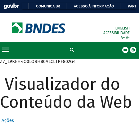
COMUNICA BR
ACESSO À INFORMAÇÃO
PARTI
ENGLISH
ACESSIBILIDADE
A+
A-
Busca
Z7_L9KEH4O0LORH80ALCLTPF802G4
Visualizador do
Conteúdo da Web
Ações