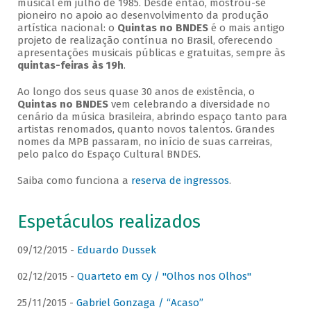
musical em julho de 1985. Desde então, mostrou-se
pioneiro no apoio ao desenvolvimento da produção
artística nacional: o
Quintas no BNDES
é o mais antigo
projeto de realização contínua no Brasil, oferecendo
apresentações musicais públicas e gratuitas, sempre às
quintas-feiras às 19h
.
Ao longo dos seus quase 30 anos de existência, o
Quintas no BNDES
vem celebrando a diversidade no
cenário da música brasileira, abrindo espaço tanto para
artistas renomados, quanto novos talentos. Grandes
nomes da MPB passaram, no início de suas carreiras,
pelo palco do Espaço Cultural BNDES.
Saiba como funciona a
reserva de ingressos
.
Espetáculos realizados
09/12/2015 -
Eduardo Dussek
02/12/2015 -
Quarteto em Cy / "Olhos nos Olhos"
25/11/2015 -
Gabriel Gonzaga / “Acaso”