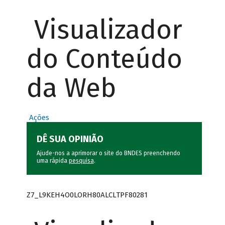
Visualizador
do Conteúdo
da Web
Ações
DÊ SUA OPINIÃO
Ajude-nos a aprimorar o site do BNDES preenchendo
uma rápida
pesquisa
.
Z7_L9KEH4O0LORH80ALCLTPF80281