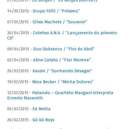
21/05/2015 -
Lô Borges / “Lô Borges 2003-2013”
14/05/2015 -
Grupo FATO / “Próximo”
07/05/2015 -
Sílvia Machete / “Souvenir”
30/04/2015 -
Coletivo A.N.A. / “Lançamento do primeiro
CD”
09/04/2015 -
Duo Gisbranco / “Flor de Abril”
02/04/2015 -
Aline Calixto / “Flor Morena”
26/03/2015 -
Kassin / “Sonhando Devagar”
19/03/2015 -
Nina Becker / “Minha Dolores”
12/03/2015 -
Pairando – Quarteto Maogani interpreta
Ernesto Nazareth
05/03/2015 -
Ed Motta
26/02/2015 -
Gó Gó Boys