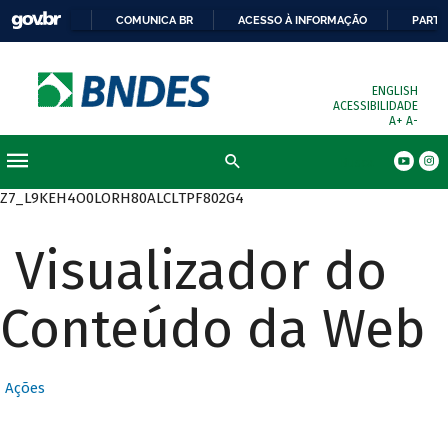
COMUNICA BR
ACESSO À INFORMAÇÃO
PARTI
ENGLISH
ACESSIBILIDADE
A+
A-
Busca
Z7_L9KEH4O0LORH80ALCLTPF802G4
Visualizador do
Conteúdo da Web
Ações