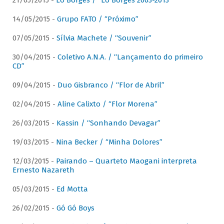
21/05/2015 -
Lô Borges / “Lô Borges 2003-2013”
14/05/2015 -
Grupo FATO / “Próximo”
07/05/2015 -
Sílvia Machete / “Souvenir”
30/04/2015 -
Coletivo A.N.A. / “Lançamento do primeiro
CD”
09/04/2015 -
Duo Gisbranco / “Flor de Abril”
02/04/2015 -
Aline Calixto / “Flor Morena”
26/03/2015 -
Kassin / “Sonhando Devagar”
19/03/2015 -
Nina Becker / “Minha Dolores”
12/03/2015 -
Pairando – Quarteto Maogani interpreta
Ernesto Nazareth
05/03/2015 -
Ed Motta
26/02/2015 -
Gó Gó Boys