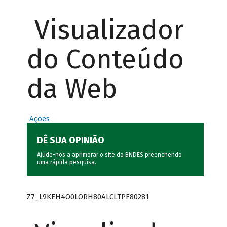
Visualizador
do Conteúdo
da Web
Ações
DÊ SUA OPINIÃO
Ajude-nos a aprimorar o site do BNDES preenchendo
uma rápida
pesquisa
.
Z7_L9KEH4O0LORH80ALCLTPF80281