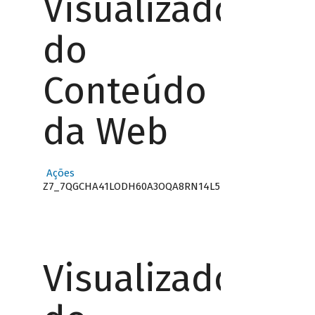
Visualizador
do
Conteúdo
da Web
Ações
Z7_7QGCHA41LODH60A3OQA8RN14L5
Visualizador