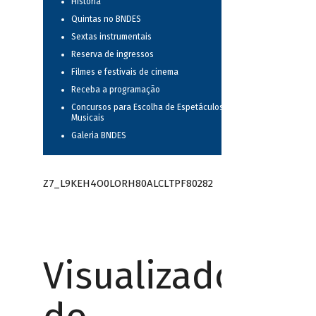
História
Quintas no BNDES
Sextas instrumentais
Reserva de ingressos
Filmes e festivais de cinema
Receba a programação
Concursos para Escolha de Espetáculos
Musicais
Galeria BNDES
Z7_L9KEH4O0LORH80ALCLTPF80282
Visualizador