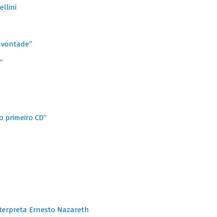
llini
à vontade”
”
o primeiro CD”
terpreta Ernesto Nazareth