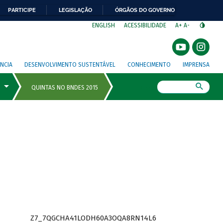
PARTICIPE
LEGISLAÇÃO
ÓRGÃOS DO GOVERNO
⁣
ENGLISH
ACESSIBILIDADE
A+
A-
NCIA
DESENVOLVIMENTO SUSTENTÁVEL
CONHECIMENTO
IMPRENSA
Busca
Z7_7QGCHA41LODH60A3OQA8RN14L6