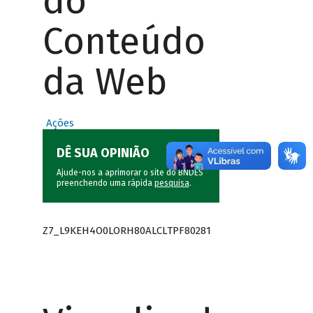
do
Conteúdo
da Web
Ações
DÊ SUA OPINIÃO
Ajude-nos a aprimorar o site do BNDES
preenchendo uma rápida
pesquisa
.
Z7_L9KEH4O0LORH80ALCLTPF80281