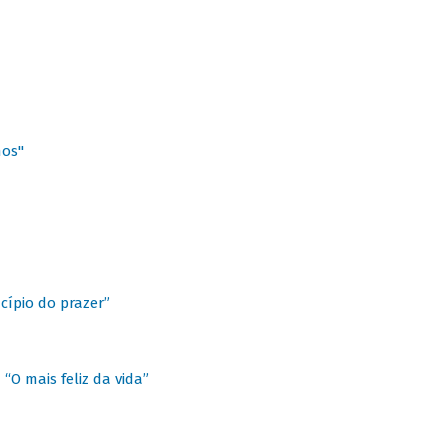
hos"
cípio do prazer”
“O mais feliz da vida”