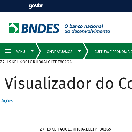
Z7_L9KEH4O0LORH80ALCLTPF802G4
Visualizador do 
Ações
Z7_L9KEH4O0LORH80ALCLTPF802G5