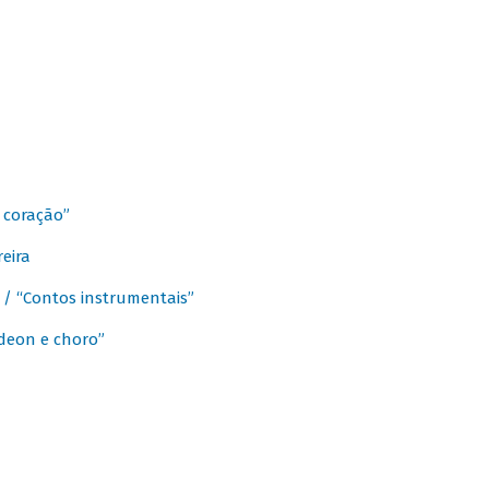
 coração”
eira
a / “Contos instrumentais”
rdeon e choro”