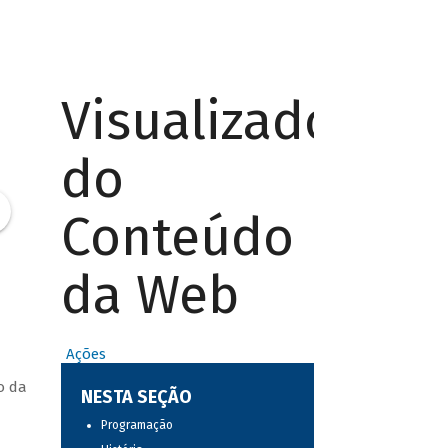
Visualizador
do
Conteúdo
da Web
Ações
o da
NESTA SEÇÃO
Programação