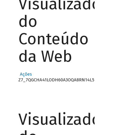
Visualizador
do
Conteúdo
da Web
Ações
Z7_7QGCHA41LODH60A3OQA8RN14L5
Visualizador