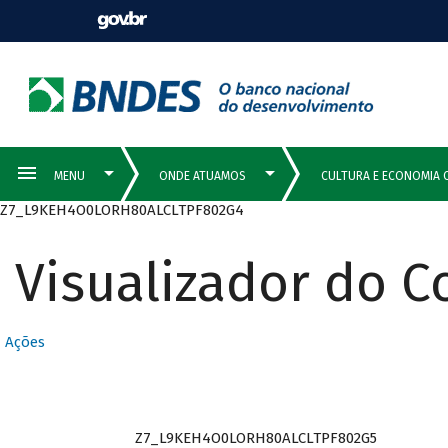
Z7_L9KEH4O0LORH80ALCLTPF802G4
Visualizador do 
Ações
Z7_L9KEH4O0LORH80ALCLTPF802G5