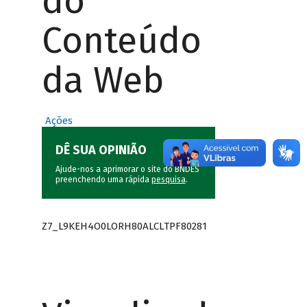
do
Conteúdo
da Web
Ações
DÊ SUA OPINIÃO
Ajude-nos a aprimorar o site do BNDES
preenchendo uma rápida
pesquisa
.
Z7_L9KEH4O0LORH80ALCLTPF80281