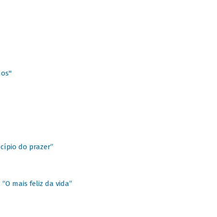
hos"
cípio do prazer”
“O mais feliz da vida”