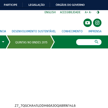
PARTICIPE
LEGISLAÇÃO
ÓRGÃOS DO GOVERNO
⁣
ENGLISH
ACESSIBILIDADE
A+
A-
NCIA
DESENVOLVIMENTO SUSTENTÁVEL
CONHECIMENTO
IMPRENSA
Busca
Z7_7QGCHA41LODH60A3OQA8RN14L6