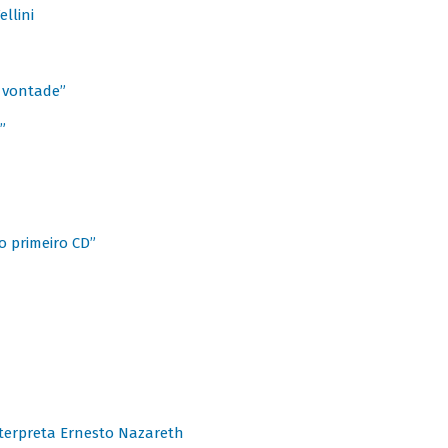
llini
à vontade”
”
o primeiro CD”
terpreta Ernesto Nazareth