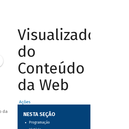
Visualizador
do
Conteúdo
da Web
Ações
o da
NESTA SEÇÃO
Programação