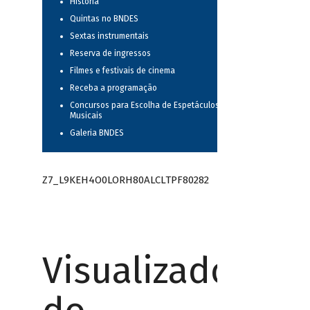
História
Quintas no BNDES
Sextas instrumentais
Reserva de ingressos
Filmes e festivais de cinema
Receba a programação
Concursos para Escolha de Espetáculos
Musicais
Galeria BNDES
Z7_L9KEH4O0LORH80ALCLTPF80282
Visualizador