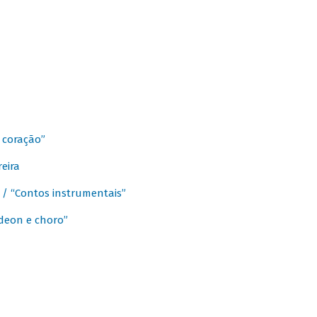
 coração”
eira
a / “Contos instrumentais”
rdeon e choro”