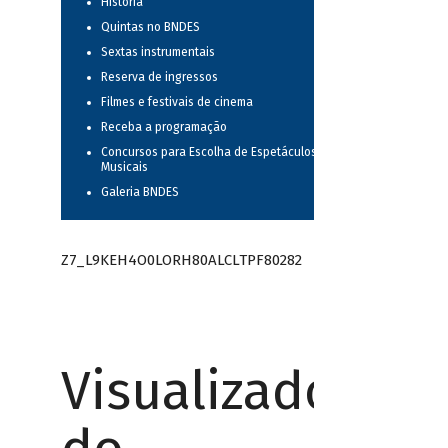
História
Quintas no BNDES
Sextas instrumentais
Reserva de ingressos
Filmes e festivais de cinema
Receba a programação
Concursos para Escolha de Espetáculos
Musicais
Galeria BNDES
Z7_L9KEH4O0LORH80ALCLTPF80282
Visualizador