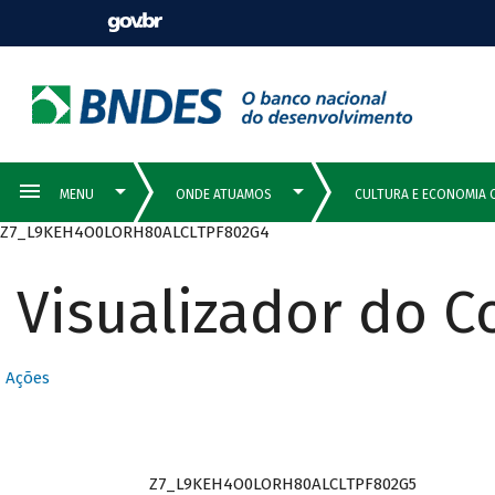
Z7_L9KEH4O0LORH80ALCLTPF802G4
Visualizador do 
Ações
Z7_L9KEH4O0LORH80ALCLTPF802G5