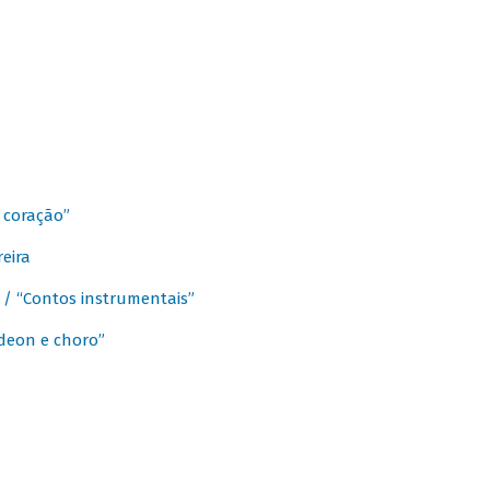
 coração”
eira
a / “Contos instrumentais”
rdeon e choro”