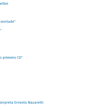
llini
à vontade”
”
o primeiro CD”
terpreta Ernesto Nazareth