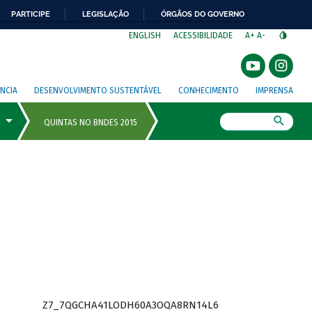
PARTICIPE
LEGISLAÇÃO
ÓRGÃOS DO GOVERNO
⁣
ENGLISH
ACESSIBILIDADE
A+
A-
NCIA
DESENVOLVIMENTO SUSTENTÁVEL
CONHECIMENTO
IMPRENSA
Busca
Z7_7QGCHA41LODH60A3OQA8RN14L6