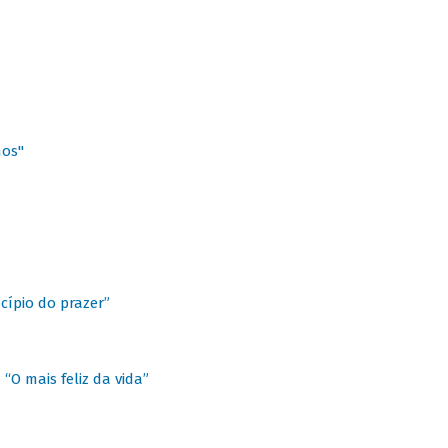
hos"
cípio do prazer”
“O mais feliz da vida”