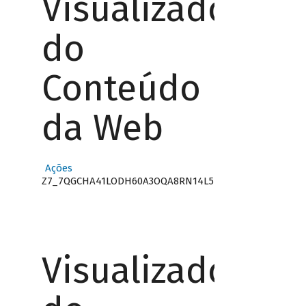
Visualizador
do
Conteúdo
da Web
Ações
Z7_7QGCHA41LODH60A3OQA8RN14L5
Visualizador