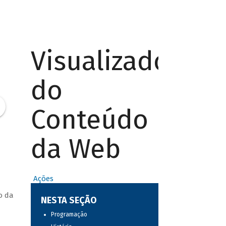
Visualizador
do
Conteúdo
da Web
Ações
o da
NESTA SEÇÃO
Programação