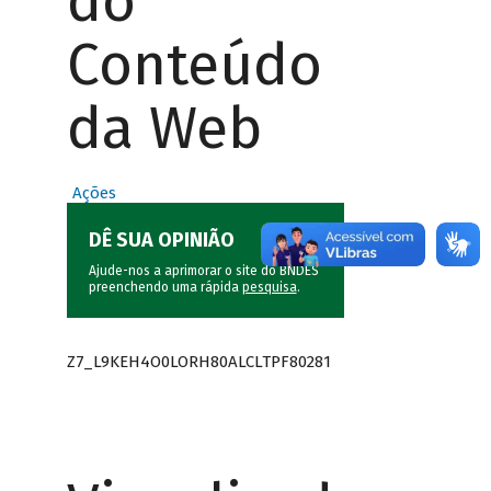
do
Conteúdo
da Web
Ações
DÊ SUA OPINIÃO
Ajude-nos a aprimorar o site do BNDES
preenchendo uma rápida
pesquisa
.
Z7_L9KEH4O0LORH80ALCLTPF80281