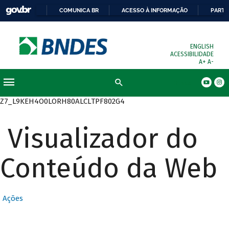
COMUNICA BR
ACESSO À INFORMAÇÃO
PARTI
ENGLISH
ACESSIBILIDADE
A+
A-
Busca
Z7_L9KEH4O0LORH80ALCLTPF802G4
Visualizador do
Conteúdo da Web
Ações