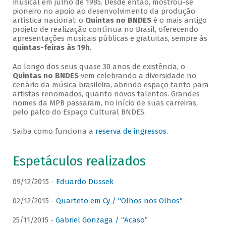
musical em julho de 1985. Desde então, mostrou-se
pioneiro no apoio ao desenvolvimento da produção
artística nacional: o
Quintas no BNDES
é o mais antigo
projeto de realização contínua no Brasil, oferecendo
apresentações musicais públicas e gratuitas, sempre às
quintas-feiras às 19h
.
Ao longo dos seus quase 30 anos de existência, o
Quintas no BNDES
vem celebrando a diversidade no
cenário da música brasileira, abrindo espaço tanto para
artistas renomados, quanto novos talentos. Grandes
nomes da MPB passaram, no início de suas carreiras,
pelo palco do Espaço Cultural BNDES.
Saiba como funciona a
reserva de ingressos
.
Espetáculos realizados
09/12/2015 -
Eduardo Dussek
02/12/2015 -
Quarteto em Cy / "Olhos nos Olhos"
25/11/2015 -
Gabriel Gonzaga / “Acaso”