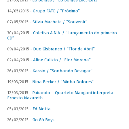
21/05/2015 -
Lô Borges / “Lô Borges 2003-2013”
14/05/2015 -
Grupo FATO / “Próximo”
07/05/2015 -
Sílvia Machete / “Souvenir”
30/04/2015 -
Coletivo A.N.A. / “Lançamento do primeiro
CD”
09/04/2015 -
Duo Gisbranco / “Flor de Abril”
02/04/2015 -
Aline Calixto / “Flor Morena”
26/03/2015 -
Kassin / “Sonhando Devagar”
19/03/2015 -
Nina Becker / “Minha Dolores”
12/03/2015 -
Pairando – Quarteto Maogani interpreta
Ernesto Nazareth
05/03/2015 -
Ed Motta
26/02/2015 -
Gó Gó Boys