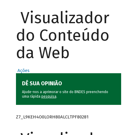
Visualizador
do Conteúdo
da Web
Ações
DÊ SUA OPINIÃO
Ajude-nos a aprimorar o site do BNDES preenchendo
uma rápida
pesquisa
.
Z7_L9KEH4O0LORH80ALCLTPF80281