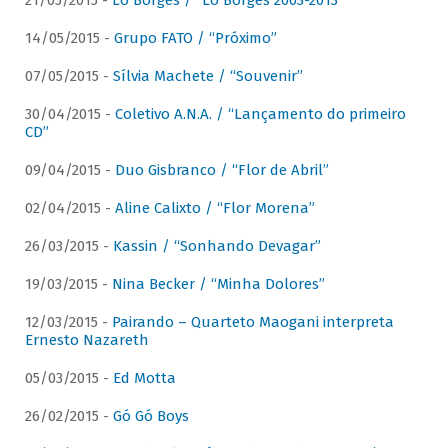
21/05/2015 -
Lô Borges / “Lô Borges 2003-2013”
14/05/2015 -
Grupo FATO / “Próximo”
07/05/2015 -
Sílvia Machete / “Souvenir”
30/04/2015 -
Coletivo A.N.A. / “Lançamento do primeiro
CD”
09/04/2015 -
Duo Gisbranco / “Flor de Abril”
02/04/2015 -
Aline Calixto / “Flor Morena”
26/03/2015 -
Kassin / “Sonhando Devagar”
19/03/2015 -
Nina Becker / “Minha Dolores”
12/03/2015 -
Pairando – Quarteto Maogani interpreta
Ernesto Nazareth
05/03/2015 -
Ed Motta
26/02/2015 -
Gó Gó Boys