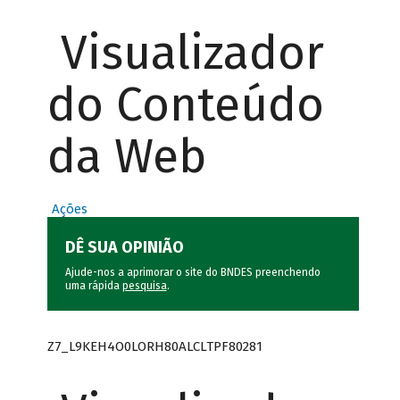
Visualizador
do Conteúdo
da Web
Ações
DÊ SUA OPINIÃO
Ajude-nos a aprimorar o site do BNDES preenchendo
uma rápida
pesquisa
.
Z7_L9KEH4O0LORH80ALCLTPF80281