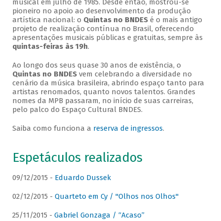
musical em julho de 1985. Desde então, mostrou-se
pioneiro no apoio ao desenvolvimento da produção
artística nacional: o
Quintas no BNDES
é o mais antigo
projeto de realização contínua no Brasil, oferecendo
apresentações musicais públicas e gratuitas, sempre às
quintas-feiras às 19h
.
Ao longo dos seus quase 30 anos de existência, o
Quintas no BNDES
vem celebrando a diversidade no
cenário da música brasileira, abrindo espaço tanto para
artistas renomados, quanto novos talentos. Grandes
nomes da MPB passaram, no início de suas carreiras,
pelo palco do Espaço Cultural BNDES.
Saiba como funciona a
reserva de ingressos
.
Espetáculos realizados
09/12/2015 -
Eduardo Dussek
02/12/2015 -
Quarteto em Cy / "Olhos nos Olhos"
25/11/2015 -
Gabriel Gonzaga / “Acaso”