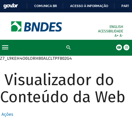
COMUNICA BR
ACESSO À INFORMAÇÃO
PARTI
ENGLISH
ACESSIBILIDADE
A+
A-
Busca
Z7_L9KEH4O0LORH80ALCLTPF802G4
Visualizador do
Conteúdo da Web
Ações