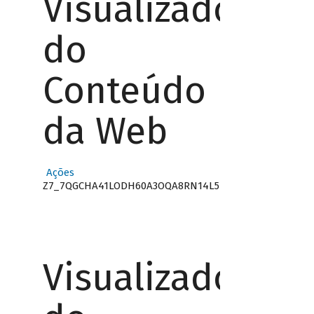
Visualizador
do
Conteúdo
da Web
Ações
Z7_7QGCHA41LODH60A3OQA8RN14L5
Visualizador