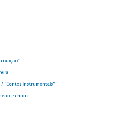
 coração”
eira
a / “Contos instrumentais”
rdeon e choro”