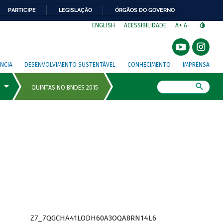
PARTICIPE
LEGISLAÇÃO
ÓRGÃOS DO GOVERNO
⁣
ENGLISH
ACESSIBILIDADE
A+
A-
NCIA
DESENVOLVIMENTO SUSTENTÁVEL
CONHECIMENTO
IMPRENSA
Busca
Z7_7QGCHA41LODH60A3OQA8RN14L6