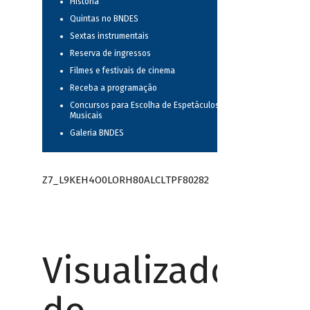
História
Quintas no BNDES
Sextas instrumentais
Reserva de ingressos
Filmes e festivais de cinema
Receba a programação
Concursos para Escolha de Espetáculos
Musicais
Galeria BNDES
Z7_L9KEH4O0LORH80ALCLTPF80282
Visualizador