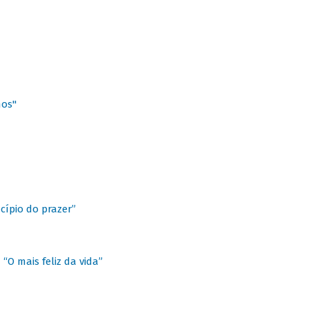
hos"
cípio do prazer”
“O mais feliz da vida”