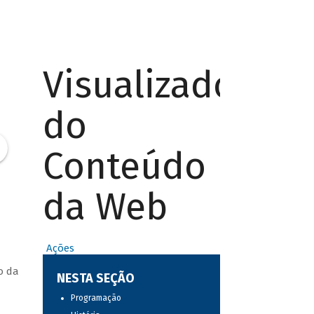
Visualizador
do
Conteúdo
da Web
Ações
o da
NESTA SEÇÃO
Programação