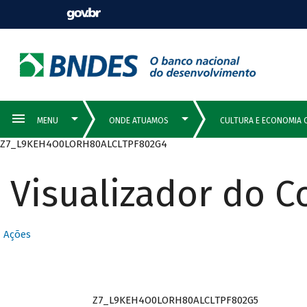
Z7_L9KEH4O0LORH80ALCLTPF802G4
Visualizador do 
Ações
Z7_L9KEH4O0LORH80ALCLTPF802G5