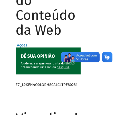
do
Conteúdo
da Web
Ações
DÊ SUA OPINIÃO
Ajude-nos a aprimorar o site do BNDES
preenchendo uma rápida
pesquisa
.
Z7_L9KEH4O0LORH80ALCLTPF80281