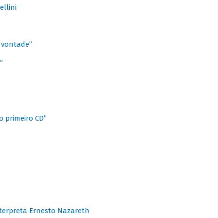
llini
à vontade”
”
o primeiro CD”
terpreta Ernesto Nazareth