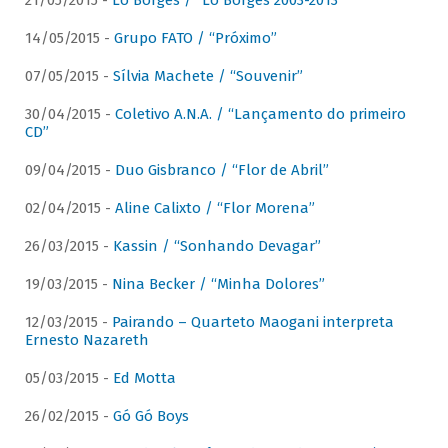
21/05/2015 -
Lô Borges / “Lô Borges 2003-2013”
14/05/2015 -
Grupo FATO / “Próximo”
07/05/2015 -
Sílvia Machete / “Souvenir”
30/04/2015 -
Coletivo A.N.A. / “Lançamento do primeiro
CD”
09/04/2015 -
Duo Gisbranco / “Flor de Abril”
02/04/2015 -
Aline Calixto / “Flor Morena”
26/03/2015 -
Kassin / “Sonhando Devagar”
19/03/2015 -
Nina Becker / “Minha Dolores”
12/03/2015 -
Pairando – Quarteto Maogani interpreta
Ernesto Nazareth
05/03/2015 -
Ed Motta
26/02/2015 -
Gó Gó Boys