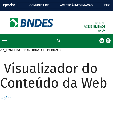
COMUNICA BR
ACESSO À INFORMAÇÃO
PARTI
ENGLISH
ACESSIBILIDADE
A+
A-
Busca
Z7_L9KEH4O0LORH80ALCLTPF802G4
Visualizador do
Conteúdo da Web
Ações