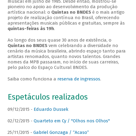
musical em julho de 1985. Desde então, mostrou-se
pioneiro no apoio ao desenvolvimento da produção
artística nacional: o
Quintas no BNDES
é o mais antigo
projeto de realização contínua no Brasil, oferecendo
apresentações musicais públicas e gratuitas, sempre às
quintas-feiras às 19h
.
Ao longo dos seus quase 30 anos de existência, o
Quintas no BNDES
vem celebrando a diversidade no
cenário da música brasileira, abrindo espaço tanto para
artistas renomados, quanto novos talentos. Grandes
nomes da MPB passaram, no início de suas carreiras,
pelo palco do Espaço Cultural BNDES.
Saiba como funciona a
reserva de ingressos
.
Espetáculos realizados
09/12/2015 -
Eduardo Dussek
02/12/2015 -
Quarteto em Cy / "Olhos nos Olhos"
25/11/2015 -
Gabriel Gonzaga / “Acaso”