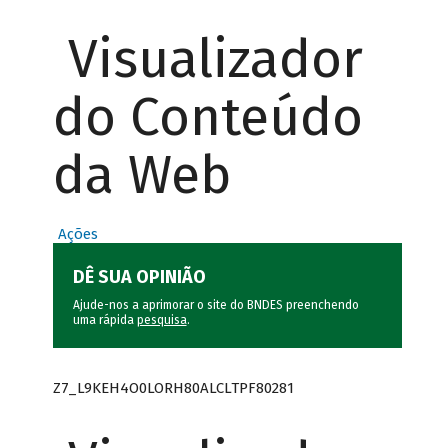
Visualizador
do Conteúdo
da Web
Ações
DÊ SUA OPINIÃO
Ajude-nos a aprimorar o site do BNDES preenchendo
uma rápida
pesquisa
.
Z7_L9KEH4O0LORH80ALCLTPF80281