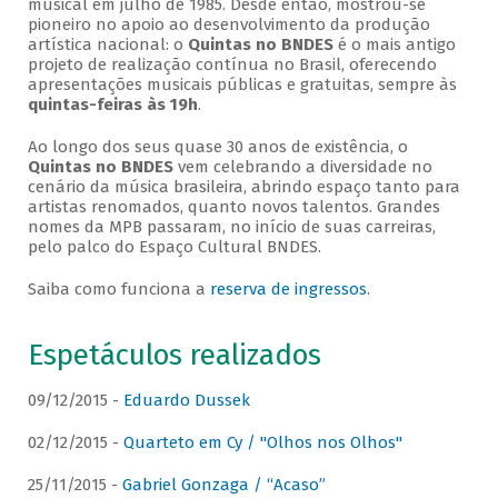
musical em julho de 1985. Desde então, mostrou-se
pioneiro no apoio ao desenvolvimento da produção
artística nacional: o
Quintas no BNDES
é o mais antigo
projeto de realização contínua no Brasil, oferecendo
apresentações musicais públicas e gratuitas, sempre às
quintas-feiras às 19h
.
Ao longo dos seus quase 30 anos de existência, o
Quintas no BNDES
vem celebrando a diversidade no
cenário da música brasileira, abrindo espaço tanto para
artistas renomados, quanto novos talentos. Grandes
nomes da MPB passaram, no início de suas carreiras,
pelo palco do Espaço Cultural BNDES.
Saiba como funciona a
reserva de ingressos
.
Espetáculos realizados
09/12/2015 -
Eduardo Dussek
02/12/2015 -
Quarteto em Cy / "Olhos nos Olhos"
25/11/2015 -
Gabriel Gonzaga / “Acaso”