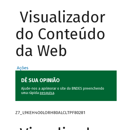
Visualizador
do Conteúdo
da Web
Ações
DÊ SUA OPINIÃO
Ajude-nos a aprimorar o site do BNDES preenchendo
uma rápida
pesquisa
.
Z7_L9KEH4O0LORH80ALCLTPF80281