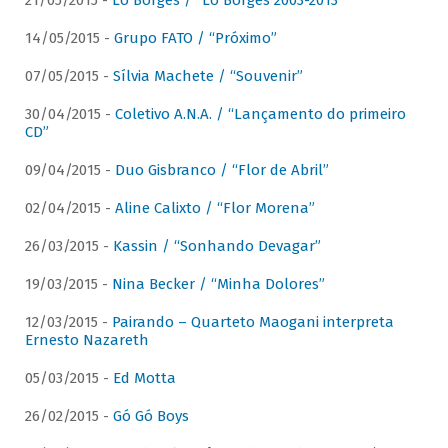
21/05/2015 -
Lô Borges / “Lô Borges 2003-2013”
14/05/2015 -
Grupo FATO / “Próximo”
07/05/2015 -
Sílvia Machete / “Souvenir”
30/04/2015 -
Coletivo A.N.A. / “Lançamento do primeiro
CD”
09/04/2015 -
Duo Gisbranco / “Flor de Abril”
02/04/2015 -
Aline Calixto / “Flor Morena”
26/03/2015 -
Kassin / “Sonhando Devagar”
19/03/2015 -
Nina Becker / “Minha Dolores”
12/03/2015 -
Pairando – Quarteto Maogani interpreta
Ernesto Nazareth
05/03/2015 -
Ed Motta
26/02/2015 -
Gó Gó Boys