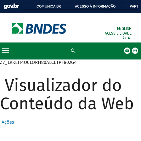
COMUNICA BR
ACESSO À INFORMAÇÃO
PARTI
ENGLISH
ACESSIBILIDADE
A+
A-
Busca
Z7_L9KEH4O0LORH80ALCLTPF802G4
Visualizador do
Conteúdo da Web
Ações