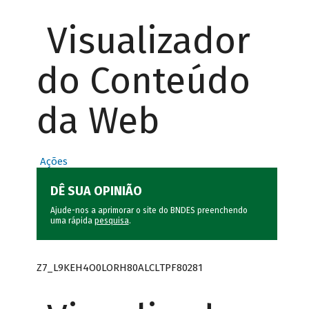
Visualizador
do Conteúdo
da Web
Ações
DÊ SUA OPINIÃO
Ajude-nos a aprimorar o site do BNDES preenchendo
uma rápida
pesquisa
.
Z7_L9KEH4O0LORH80ALCLTPF80281