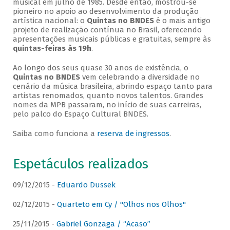
musical em julho de 1985. Desde então, mostrou-se
pioneiro no apoio ao desenvolvimento da produção
artística nacional: o
Quintas no BNDES
é o mais antigo
projeto de realização contínua no Brasil, oferecendo
apresentações musicais públicas e gratuitas, sempre às
quintas-feiras às 19h
.
Ao longo dos seus quase 30 anos de existência, o
Quintas no BNDES
vem celebrando a diversidade no
cenário da música brasileira, abrindo espaço tanto para
artistas renomados, quanto novos talentos. Grandes
nomes da MPB passaram, no início de suas carreiras,
pelo palco do Espaço Cultural BNDES.
Saiba como funciona a
reserva de ingressos
.
Espetáculos realizados
09/12/2015 -
Eduardo Dussek
02/12/2015 -
Quarteto em Cy / "Olhos nos Olhos"
25/11/2015 -
Gabriel Gonzaga / “Acaso”