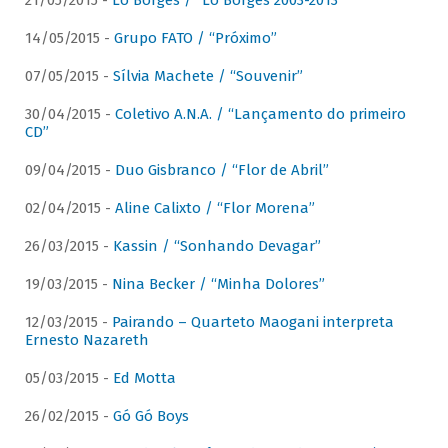
21/05/2015 -
Lô Borges / “Lô Borges 2003-2013”
14/05/2015 -
Grupo FATO / “Próximo”
07/05/2015 -
Sílvia Machete / “Souvenir”
30/04/2015 -
Coletivo A.N.A. / “Lançamento do primeiro
CD”
09/04/2015 -
Duo Gisbranco / “Flor de Abril”
02/04/2015 -
Aline Calixto / “Flor Morena”
26/03/2015 -
Kassin / “Sonhando Devagar”
19/03/2015 -
Nina Becker / “Minha Dolores”
12/03/2015 -
Pairando – Quarteto Maogani interpreta
Ernesto Nazareth
05/03/2015 -
Ed Motta
26/02/2015 -
Gó Gó Boys