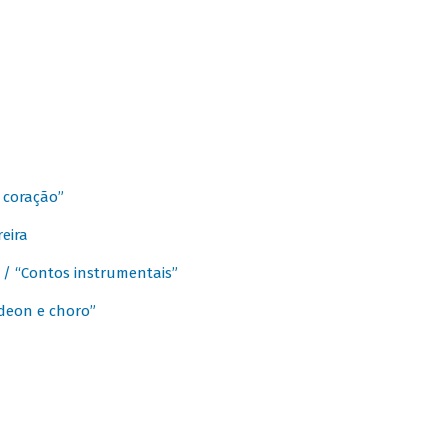
 coração”
eira
a / “Contos instrumentais”
rdeon e choro”