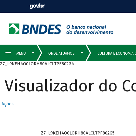
Z7_L9KEH4O0LORH80ALCLTPF802G4
Visualizador do 
Ações
Z7_L9KEH4O0LORH80ALCLTPF802G5