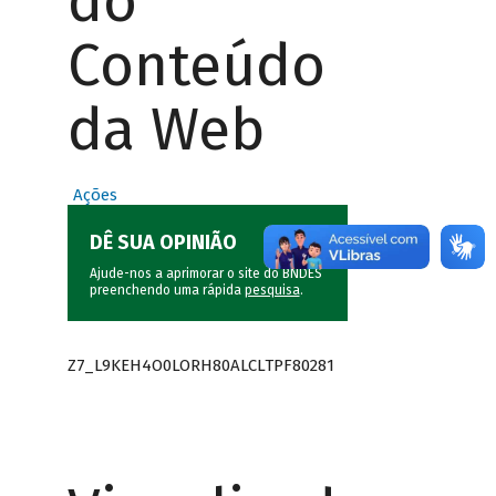
do
Conteúdo
da Web
Ações
DÊ SUA OPINIÃO
Ajude-nos a aprimorar o site do BNDES
preenchendo uma rápida
pesquisa
.
Z7_L9KEH4O0LORH80ALCLTPF80281