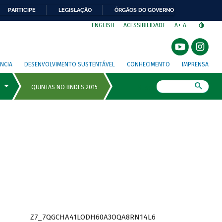
PARTICIPE
LEGISLAÇÃO
ÓRGÃOS DO GOVERNO
⁣
ENGLISH
ACESSIBILIDADE
A+
A-
NCIA
DESENVOLVIMENTO SUSTENTÁVEL
CONHECIMENTO
IMPRENSA
Busca
Z7_7QGCHA41LODH60A3OQA8RN14L6