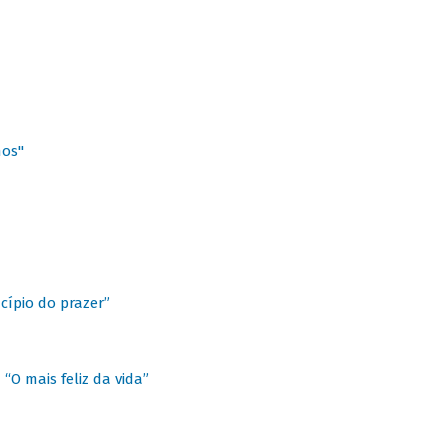
hos"
cípio do prazer”
“O mais feliz da vida”