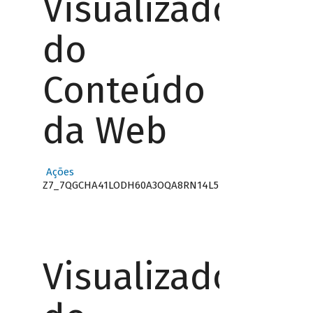
Visualizador
do
Conteúdo
da Web
Ações
Z7_7QGCHA41LODH60A3OQA8RN14L5
Visualizador