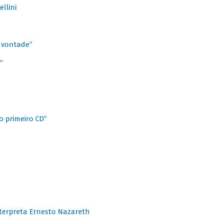
llini
à vontade”
”
o primeiro CD”
terpreta Ernesto Nazareth