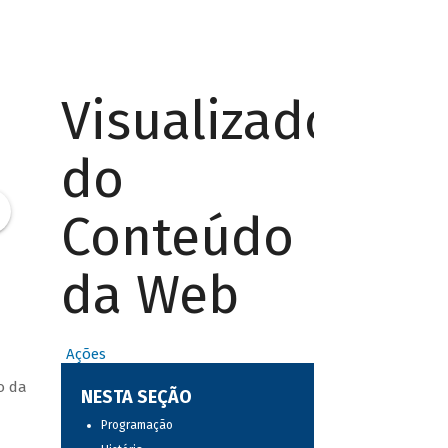
Visualizador
do
Conteúdo
da Web
Ações
o da
NESTA SEÇÃO
Programação