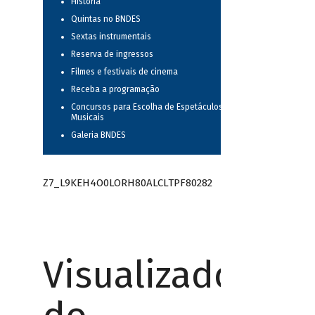
História
Quintas no BNDES
Sextas instrumentais
Reserva de ingressos
Filmes e festivais de cinema
Receba a programação
Concursos para Escolha de Espetáculos
Musicais
Galeria BNDES
Z7_L9KEH4O0LORH80ALCLTPF80282
Visualizador