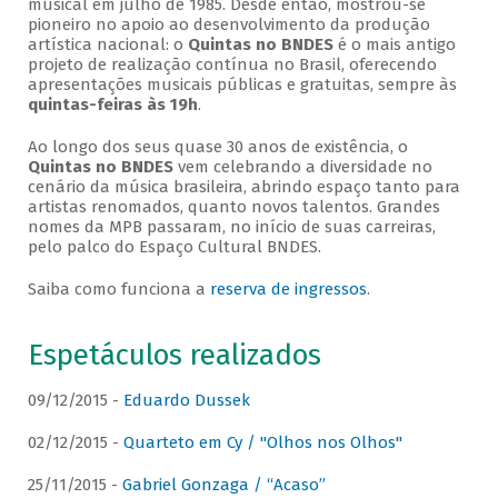
musical em julho de 1985. Desde então, mostrou-se
pioneiro no apoio ao desenvolvimento da produção
artística nacional: o
Quintas no BNDES
é o mais antigo
projeto de realização contínua no Brasil, oferecendo
apresentações musicais públicas e gratuitas, sempre às
quintas-feiras às 19h
.
Ao longo dos seus quase 30 anos de existência, o
Quintas no BNDES
vem celebrando a diversidade no
cenário da música brasileira, abrindo espaço tanto para
artistas renomados, quanto novos talentos. Grandes
nomes da MPB passaram, no início de suas carreiras,
pelo palco do Espaço Cultural BNDES.
Saiba como funciona a
reserva de ingressos
.
Espetáculos realizados
09/12/2015 -
Eduardo Dussek
02/12/2015 -
Quarteto em Cy / "Olhos nos Olhos"
25/11/2015 -
Gabriel Gonzaga / “Acaso”