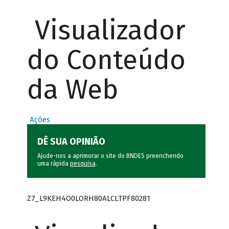
Visualizador
do Conteúdo
da Web
Ações
DÊ SUA OPINIÃO
Ajude-nos a aprimorar o site do BNDES preenchendo
uma rápida
pesquisa
.
Z7_L9KEH4O0LORH80ALCLTPF80281