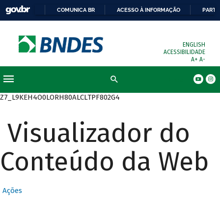
COMUNICA BR
ACESSO À INFORMAÇÃO
PARTI
ENGLISH
ACESSIBILIDADE
A+
A-
Busca
Z7_L9KEH4O0LORH80ALCLTPF802G4
Visualizador do
Conteúdo da Web
Ações