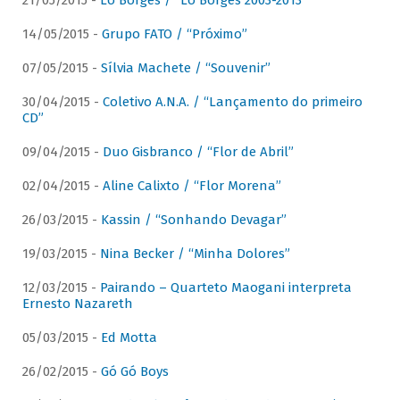
21/05/2015 -
Lô Borges / “Lô Borges 2003-2013”
14/05/2015 -
Grupo FATO / “Próximo”
07/05/2015 -
Sílvia Machete / “Souvenir”
30/04/2015 -
Coletivo A.N.A. / “Lançamento do primeiro
CD”
09/04/2015 -
Duo Gisbranco / “Flor de Abril”
02/04/2015 -
Aline Calixto / “Flor Morena”
26/03/2015 -
Kassin / “Sonhando Devagar”
19/03/2015 -
Nina Becker / “Minha Dolores”
12/03/2015 -
Pairando – Quarteto Maogani interpreta
Ernesto Nazareth
05/03/2015 -
Ed Motta
26/02/2015 -
Gó Gó Boys