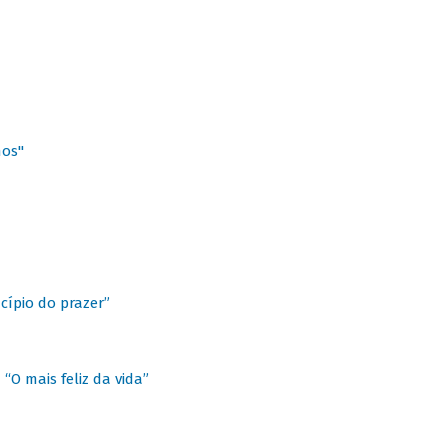
hos"
cípio do prazer”
“O mais feliz da vida”