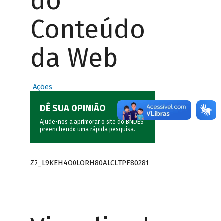
do
Conteúdo
da Web
Ações
DÊ SUA OPINIÃO
Ajude-nos a aprimorar o site do BNDES
preenchendo uma rápida
pesquisa
.
Z7_L9KEH4O0LORH80ALCLTPF80281