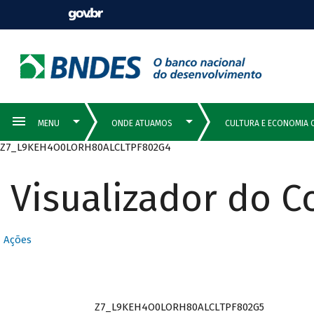
Z7_L9KEH4O0LORH80ALCLTPF802G4
Visualizador do 
Ações
Z7_L9KEH4O0LORH80ALCLTPF802G5