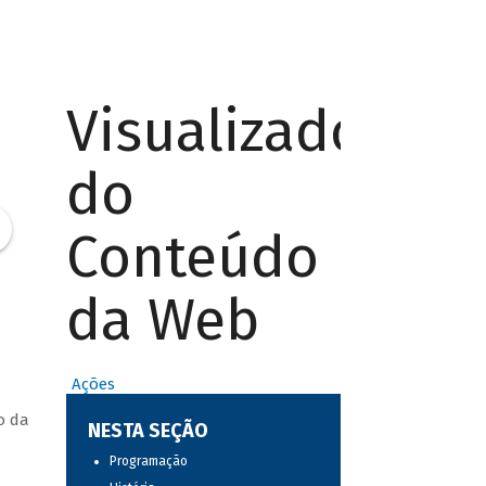
Visualizador
do
Conteúdo
da Web
Ações
o da
NESTA SEÇÃO
Programação