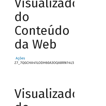
Visualizador
do
Conteúdo
da Web
Ações
Z7_7QGCHA41LODH60A3OQA8RN14L5
Visualizador