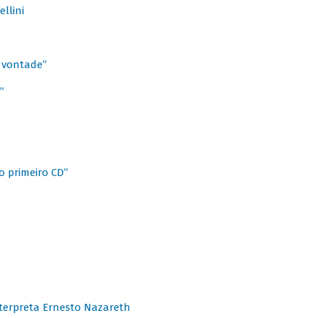
llini
à vontade”
”
o primeiro CD”
terpreta Ernesto Nazareth