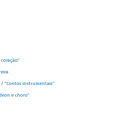
 coração”
eira
a / “Contos instrumentais”
rdeon e choro”