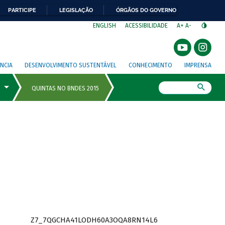
PARTICIPE
LEGISLAÇÃO
ÓRGÃOS DO GOVERNO
⁣
ENGLISH
ACESSIBILIDADE
A+
A-
NCIA
DESENVOLVIMENTO SUSTENTÁVEL
CONHECIMENTO
IMPRENSA
Busca
Z7_7QGCHA41LODH60A3OQA8RN14L6