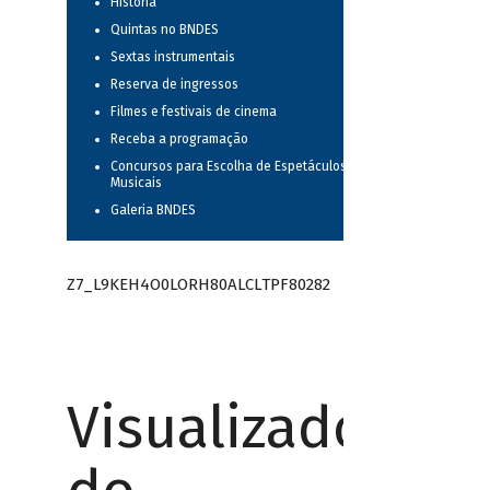
História
Quintas no BNDES
Sextas instrumentais
Reserva de ingressos
Filmes e festivais de cinema
Receba a programação
Concursos para Escolha de Espetáculos
Musicais
Galeria BNDES
Z7_L9KEH4O0LORH80ALCLTPF80282
Visualizador