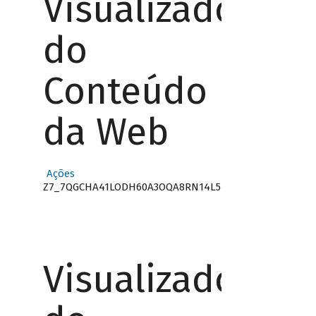
Visualizador
do
Conteúdo
da Web
Ações
Z7_7QGCHA41LODH60A3OQA8RN14L5
Visualizador