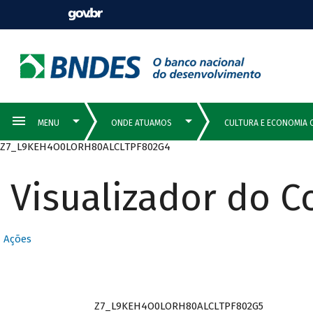
Z7_L9KEH4O0LORH80ALCLTPF802G4
Visualizador do 
Ações
Z7_L9KEH4O0LORH80ALCLTPF802G5