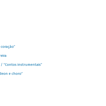
 coração”
eira
a / “Contos instrumentais”
rdeon e choro”