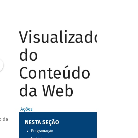
Visualizador
do
Conteúdo
da Web
Ações
o da
NESTA SEÇÃO
Programação