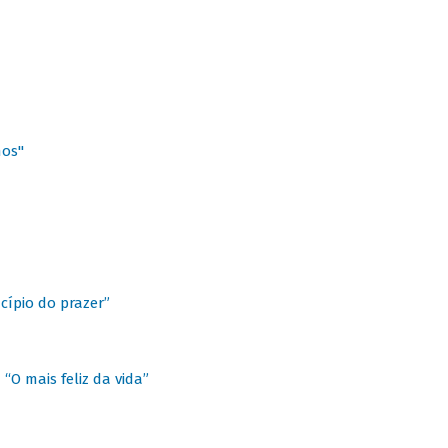
hos"
cípio do prazer”
“O mais feliz da vida”