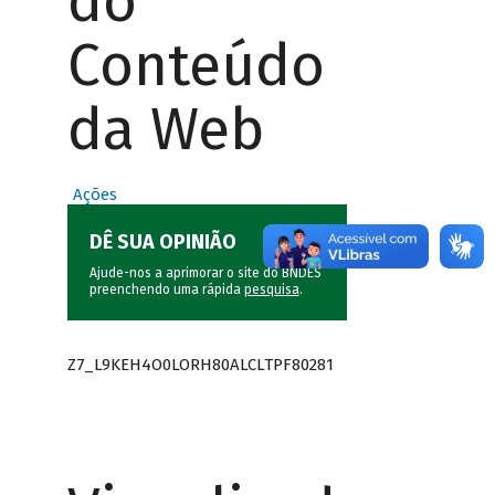
do
Conteúdo
da Web
Ações
DÊ SUA OPINIÃO
Ajude-nos a aprimorar o site do BNDES
preenchendo uma rápida
pesquisa
.
Z7_L9KEH4O0LORH80ALCLTPF80281