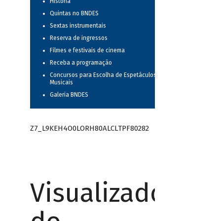
História
Quintas no BNDES
Sextas instrumentais
Reserva de ingressos
Filmes e festivais de cinema
Receba a programação
Concursos para Escolha de Espetáculos
Musicais
Galeria BNDES
Z7_L9KEH4O0LORH80ALCLTPF80282
Visualizador