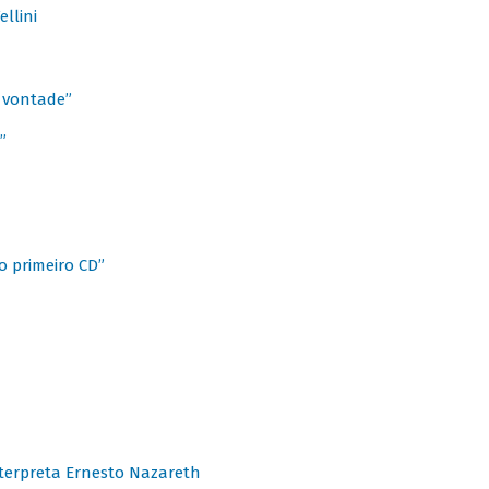
llini
à vontade”
”
o primeiro CD”
terpreta Ernesto Nazareth