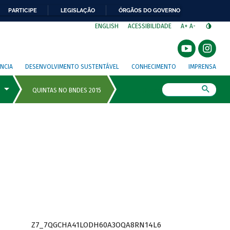
PARTICIPE
LEGISLAÇÃO
ÓRGÃOS DO GOVERNO
⁣
ENGLISH
ACESSIBILIDADE
A+
A-
NCIA
DESENVOLVIMENTO SUSTENTÁVEL
CONHECIMENTO
IMPRENSA
Busca
Z7_7QGCHA41LODH60A3OQA8RN14L6