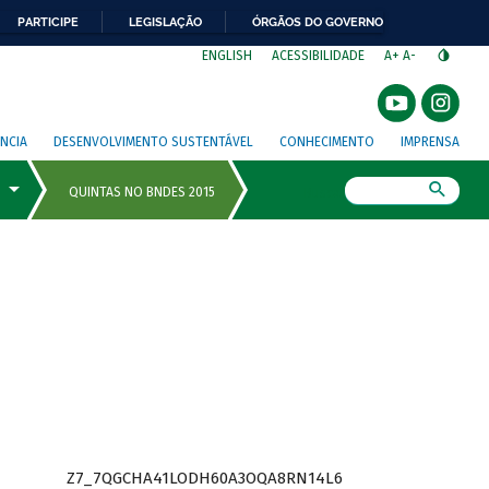
PARTICIPE
LEGISLAÇÃO
ÓRGÃOS DO GOVERNO
⁣
ENGLISH
ACESSIBILIDADE
A+
A-
NCIA
DESENVOLVIMENTO SUSTENTÁVEL
CONHECIMENTO
IMPRENSA
Busca
Z7_7QGCHA41LODH60A3OQA8RN14L6