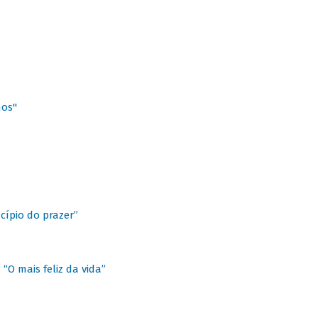
hos"
cípio do prazer”
“O mais feliz da vida”