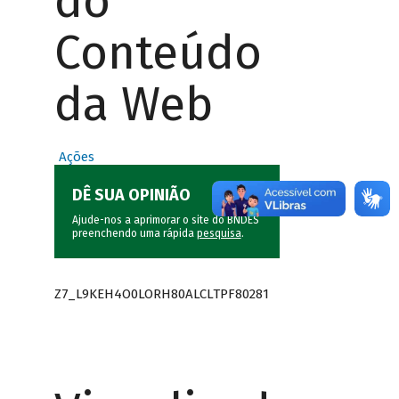
do
Conteúdo
da Web
Ações
DÊ SUA OPINIÃO
Ajude-nos a aprimorar o site do BNDES
preenchendo uma rápida
pesquisa
.
Z7_L9KEH4O0LORH80ALCLTPF80281