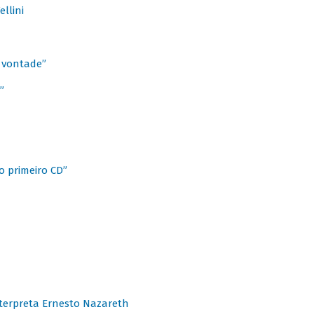
llini
à vontade”
”
o primeiro CD”
terpreta Ernesto Nazareth