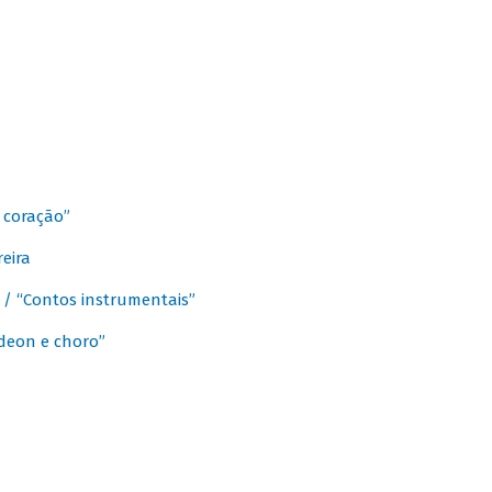
 coração”
eira
a / “Contos instrumentais”
rdeon e choro”