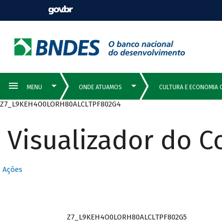
Z7_L9KEH4O0LORH80ALCLTPF802G4
Visualizador do 
Ações
Z7_L9KEH4O0LORH80ALCLTPF802G5