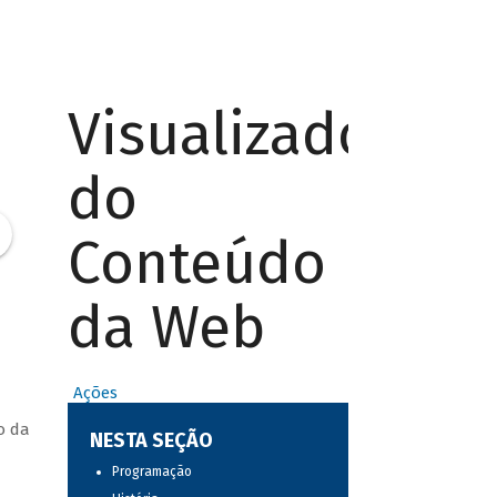
Visualizador
do
Conteúdo
da Web
Ações
o da
NESTA SEÇÃO
Programação