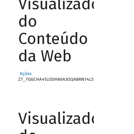
Visualizador
do
Conteúdo
da Web
Ações
Z7_7QGCHA41LODH60A3OQA8RN14L5
Visualizador