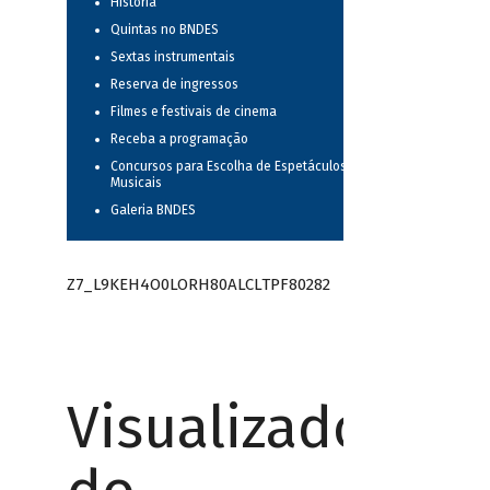
História
Quintas no BNDES
Sextas instrumentais
Reserva de ingressos
Filmes e festivais de cinema
Receba a programação
Concursos para Escolha de Espetáculos
Musicais
Galeria BNDES
Z7_L9KEH4O0LORH80ALCLTPF80282
Visualizador