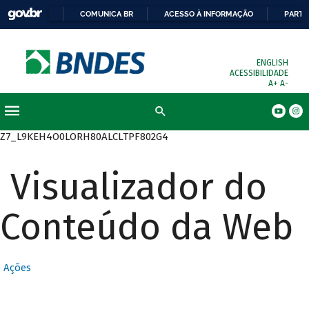
COMUNICA BR
ACESSO À INFORMAÇÃO
PARTI
ENGLISH
ACESSIBILIDADE
A+
A-
Busca
Z7_L9KEH4O0LORH80ALCLTPF802G4
Visualizador do
Conteúdo da Web
Ações