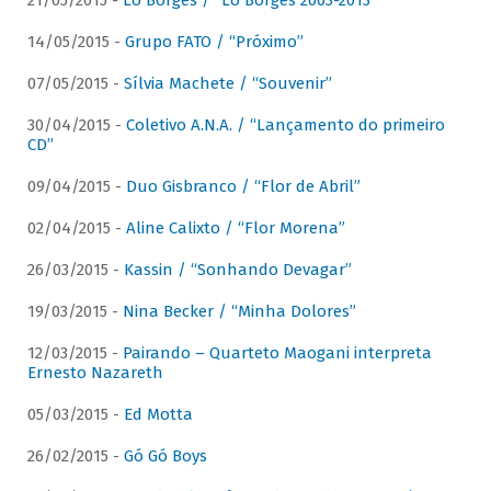
21/05/2015 -
Lô Borges / “Lô Borges 2003-2013”
14/05/2015 -
Grupo FATO / “Próximo”
07/05/2015 -
Sílvia Machete / “Souvenir”
30/04/2015 -
Coletivo A.N.A. / “Lançamento do primeiro
CD”
09/04/2015 -
Duo Gisbranco / “Flor de Abril”
02/04/2015 -
Aline Calixto / “Flor Morena”
26/03/2015 -
Kassin / “Sonhando Devagar”
19/03/2015 -
Nina Becker / “Minha Dolores”
12/03/2015 -
Pairando – Quarteto Maogani interpreta
Ernesto Nazareth
05/03/2015 -
Ed Motta
26/02/2015 -
Gó Gó Boys