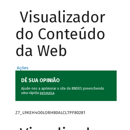
Visualizador
do Conteúdo
da Web
Ações
DÊ SUA OPINIÃO
Ajude-nos a aprimorar o site do BNDES preenchendo
uma rápida
pesquisa
.
Z7_L9KEH4O0LORH80ALCLTPF80281