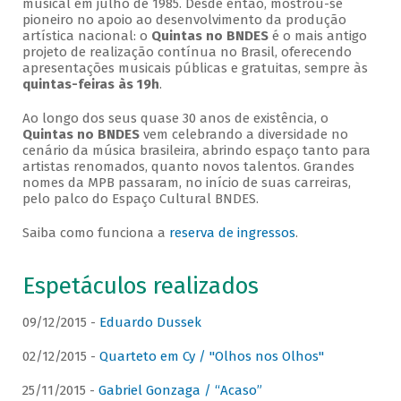
musical em julho de 1985. Desde então, mostrou-se
pioneiro no apoio ao desenvolvimento da produção
artística nacional: o
Quintas no BNDES
é o mais antigo
projeto de realização contínua no Brasil, oferecendo
apresentações musicais públicas e gratuitas, sempre às
quintas-feiras às 19h
.
Ao longo dos seus quase 30 anos de existência, o
Quintas no BNDES
vem celebrando a diversidade no
cenário da música brasileira, abrindo espaço tanto para
artistas renomados, quanto novos talentos. Grandes
nomes da MPB passaram, no início de suas carreiras,
pelo palco do Espaço Cultural BNDES.
Saiba como funciona a
reserva de ingressos
.
Espetáculos realizados
09/12/2015 -
Eduardo Dussek
02/12/2015 -
Quarteto em Cy / "Olhos nos Olhos"
25/11/2015 -
Gabriel Gonzaga / “Acaso”