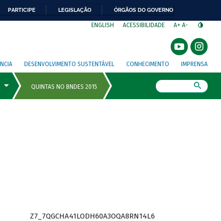
PARTICIPE
LEGISLAÇÃO
ÓRGÃOS DO GOVERNO
⁣
ENGLISH
ACESSIBILIDADE
A+
A-
NCIA
DESENVOLVIMENTO SUSTENTÁVEL
CONHECIMENTO
IMPRENSA
Busca
Z7_7QGCHA41LODH60A3OQA8RN14L6