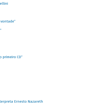
llini
à vontade”
”
o primeiro CD”
terpreta Ernesto Nazareth