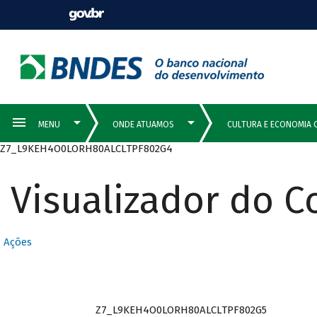
Z7_L9KEH4O0LORH80ALCLTPF802G4
Visualizador do 
Ações
Z7_L9KEH4O0LORH80ALCLTPF802G5