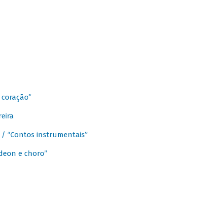
 coração”
eira
a / “Contos instrumentais”
rdeon e choro”