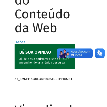
do
Conteúdo
da Web
Ações
DÊ SUA OPINIÃO
Ajude-nos a aprimorar o site do BNDES
preenchendo uma rápida
pesquisa
.
Z7_L9KEH4O0LORH80ALCLTPF80281