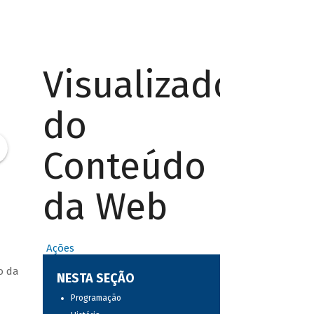
Visualizador
do
Conteúdo
da Web
Ações
o da
NESTA SEÇÃO
Programação