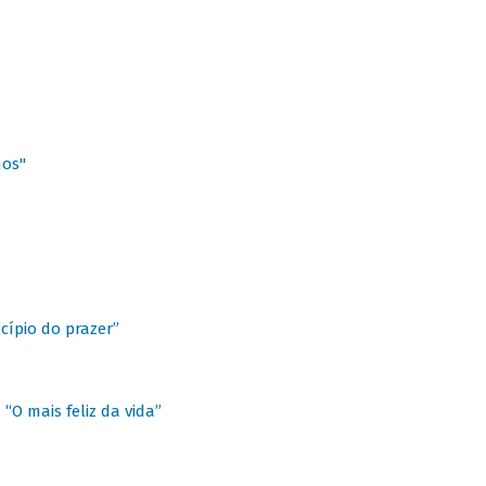
hos"
cípio do prazer”
“O mais feliz da vida”