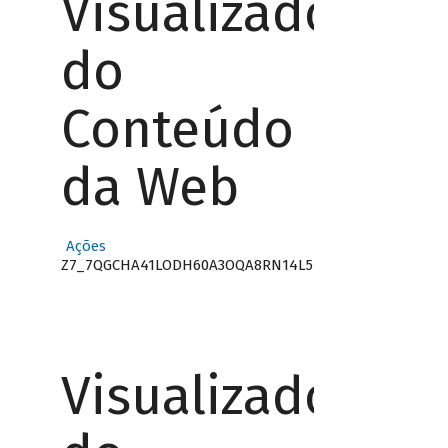
Visualizador
do
Conteúdo
da Web
Ações
Z7_7QGCHA41LODH60A3OQA8RN14L5
Visualizador