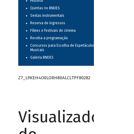
História
Quintas no BNDES
Sextas instrumentais
Reserva de ingressos
Filmes e festivais de cinema
Receba a programação
Concursos para Escolha de Espetáculos
Musicais
Galeria BNDES
Z7_L9KEH4O0LORH80ALCLTPF80282
Visualizador