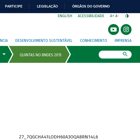
PARTICIPE
LEGISLAÇÃO
ÓRGÃOS DO GOVERNO
⁣
ENGLISH
ACESSIBILIDADE
A+
A-
NCIA
DESENVOLVIMENTO SUSTENTÁVEL
CONHECIMENTO
IMPRENSA
Busca
Z7_7QGCHA41LODH60A3OQA8RN14L6