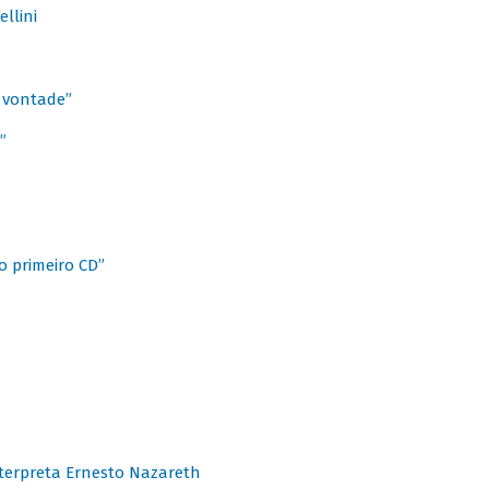
llini
à vontade”
”
o primeiro CD”
terpreta Ernesto Nazareth