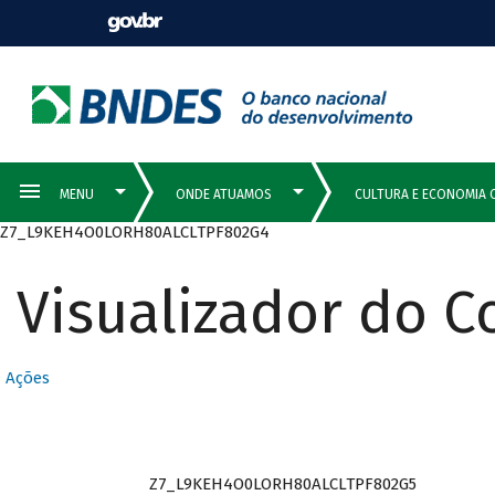
Z7_L9KEH4O0LORH80ALCLTPF802G4
Visualizador do 
Ações
Z7_L9KEH4O0LORH80ALCLTPF802G5