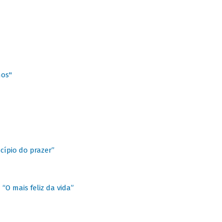
hos"
cípio do prazer”
“O mais feliz da vida”