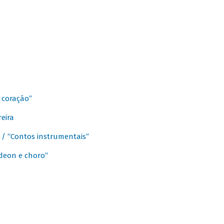
 coração”
eira
a / “Contos instrumentais”
rdeon e choro”