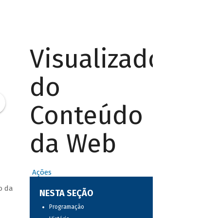
Visualizador
do
Conteúdo
da Web
Ações
o da
NESTA SEÇÃO
Programação