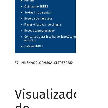
História
Quintas no BNDES
Sextas instrumentais
Reserva de ingressos
Filmes e festivais de cinema
Receba a programação
Concursos para Escolha de Espetáculos
Musicais
Galeria BNDES
Z7_L9KEH4O0LORH80ALCLTPF80282
Visualizador