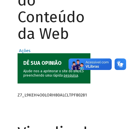
do
Conteúdo
da Web
Ações
DÊ SUA OPINIÃO
Ajude-nos a aprimorar o site do BNDES
preenchendo uma rápida
pesquisa
.
Z7_L9KEH4O0LORH80ALCLTPF80281