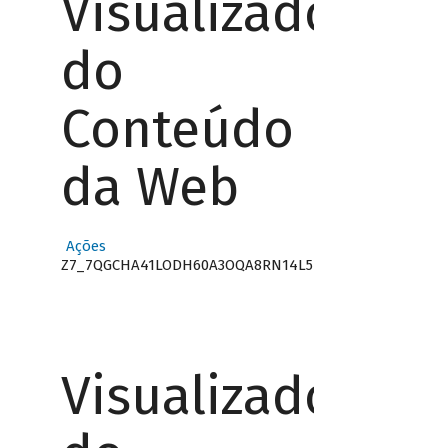
Visualizador
do
Conteúdo
da Web
Ações
Z7_7QGCHA41LODH60A3OQA8RN14L5
Visualizador