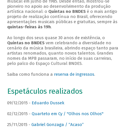
musical em julho de 1985. Desde então, mostrou-se
pioneiro no apoio ao desenvolvimento da produção
artística nacional: o
Quintas no BNDES
é o mais antigo
projeto de realização contínua no Brasil, oferecendo
apresentações musicais públicas e gratuitas, sempre às
quintas-feiras às 19h
.
Ao longo dos seus quase 30 anos de existência, o
Quintas no BNDES
vem celebrando a diversidade no
cenário da música brasileira, abrindo espaço tanto para
artistas renomados, quanto novos talentos. Grandes
nomes da MPB passaram, no início de suas carreiras,
pelo palco do Espaço Cultural BNDES.
Saiba como funciona a
reserva de ingressos
.
Espetáculos realizados
09/12/2015 -
Eduardo Dussek
02/12/2015 -
Quarteto em Cy / "Olhos nos Olhos"
25/11/2015 -
Gabriel Gonzaga / “Acaso”