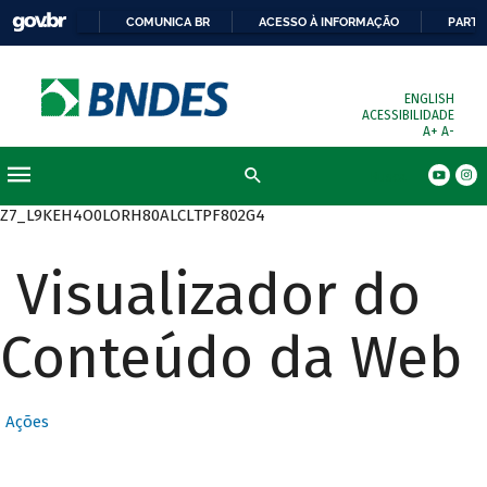
COMUNICA BR
ACESSO À INFORMAÇÃO
PARTI
ENGLISH
ACESSIBILIDADE
A+
A-
Busca
Z7_L9KEH4O0LORH80ALCLTPF802G4
Visualizador do
Conteúdo da Web
Ações