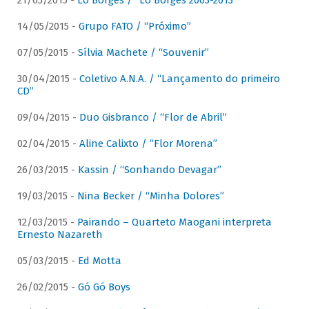
21/05/2015 -
Lô Borges / “Lô Borges 2003-2013”
14/05/2015 -
Grupo FATO / “Próximo”
07/05/2015 -
Sílvia Machete / “Souvenir”
30/04/2015 -
Coletivo A.N.A. / “Lançamento do primeiro
CD”
09/04/2015 -
Duo Gisbranco / “Flor de Abril”
02/04/2015 -
Aline Calixto / “Flor Morena”
26/03/2015 -
Kassin / “Sonhando Devagar”
19/03/2015 -
Nina Becker / “Minha Dolores”
12/03/2015 -
Pairando – Quarteto Maogani interpreta
Ernesto Nazareth
05/03/2015 -
Ed Motta
26/02/2015 -
Gó Gó Boys