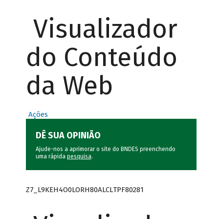
Visualizador
do Conteúdo
da Web
Ações
DÊ SUA OPINIÃO
Ajude-nos a aprimorar o site do BNDES preenchendo
uma rápida
pesquisa
.
Z7_L9KEH4O0LORH80ALCLTPF80281