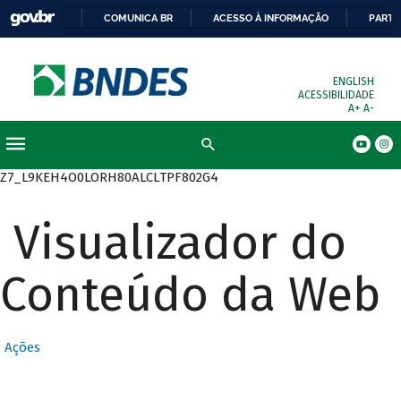
COMUNICA BR
ACESSO À INFORMAÇÃO
PARTI
ENGLISH
ACESSIBILIDADE
A+
A-
Busca
Z7_L9KEH4O0LORH80ALCLTPF802G4
Visualizador do
Conteúdo da Web
Ações