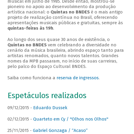
musical em julho de 1985. Desde então, mostrou-se
pioneiro no apoio ao desenvolvimento da produção
artística nacional: o
Quintas no BNDES
é o mais antigo
projeto de realização contínua no Brasil, oferecendo
apresentações musicais públicas e gratuitas, sempre às
quintas-feiras às 19h
.
Ao longo dos seus quase 30 anos de existência, o
Quintas no BNDES
vem celebrando a diversidade no
cenário da música brasileira, abrindo espaço tanto para
artistas renomados, quanto novos talentos. Grandes
nomes da MPB passaram, no início de suas carreiras,
pelo palco do Espaço Cultural BNDES.
Saiba como funciona a
reserva de ingressos
.
Espetáculos realizados
09/12/2015 -
Eduardo Dussek
02/12/2015 -
Quarteto em Cy / "Olhos nos Olhos"
25/11/2015 -
Gabriel Gonzaga / “Acaso”