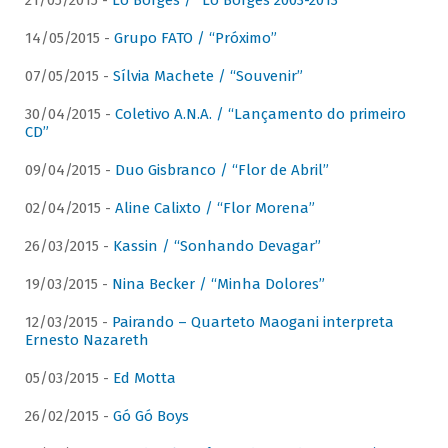
21/05/2015 -
Lô Borges / “Lô Borges 2003-2013”
14/05/2015 -
Grupo FATO / “Próximo”
07/05/2015 -
Sílvia Machete / “Souvenir”
30/04/2015 -
Coletivo A.N.A. / “Lançamento do primeiro
CD”
09/04/2015 -
Duo Gisbranco / “Flor de Abril”
02/04/2015 -
Aline Calixto / “Flor Morena”
26/03/2015 -
Kassin / “Sonhando Devagar”
19/03/2015 -
Nina Becker / “Minha Dolores”
12/03/2015 -
Pairando – Quarteto Maogani interpreta
Ernesto Nazareth
05/03/2015 -
Ed Motta
26/02/2015 -
Gó Gó Boys