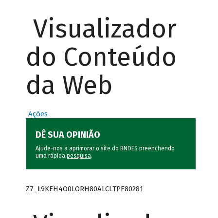
Visualizador
do Conteúdo
da Web
Ações
DÊ SUA OPINIÃO
Ajude-nos a aprimorar o site do BNDES preenchendo
uma rápida
pesquisa
.
Z7_L9KEH4O0LORH80ALCLTPF80281