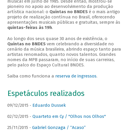
musical em julho de 1985. Desde então, mostrou-se
pioneiro no apoio ao desenvolvimento da produção
artística nacional: o
Quintas no BNDES
é o mais antigo
projeto de realização contínua no Brasil, oferecendo
apresentações musicais públicas e gratuitas, sempre às
quintas-feiras às 19h
.
Ao longo dos seus quase 30 anos de existência, o
Quintas no BNDES
vem celebrando a diversidade no
cenário da música brasileira, abrindo espaço tanto para
artistas renomados, quanto novos talentos. Grandes
nomes da MPB passaram, no início de suas carreiras,
pelo palco do Espaço Cultural BNDES.
Saiba como funciona a
reserva de ingressos
.
Espetáculos realizados
09/12/2015 -
Eduardo Dussek
02/12/2015 -
Quarteto em Cy / "Olhos nos Olhos"
25/11/2015 -
Gabriel Gonzaga / “Acaso”