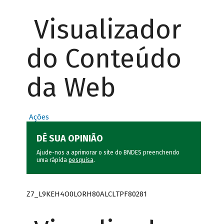
Visualizador
do Conteúdo
da Web
Ações
DÊ SUA OPINIÃO
Ajude-nos a aprimorar o site do BNDES preenchendo
uma rápida
pesquisa
.
Z7_L9KEH4O0LORH80ALCLTPF80281