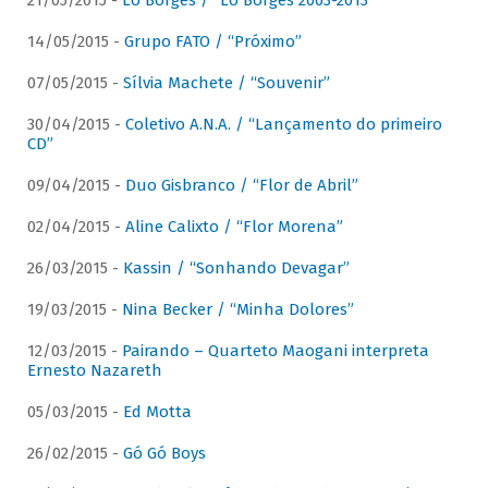
21/05/2015 -
Lô Borges / “Lô Borges 2003-2013”
14/05/2015 -
Grupo FATO / “Próximo”
07/05/2015 -
Sílvia Machete / “Souvenir”
30/04/2015 -
Coletivo A.N.A. / “Lançamento do primeiro
CD”
09/04/2015 -
Duo Gisbranco / “Flor de Abril”
02/04/2015 -
Aline Calixto / “Flor Morena”
26/03/2015 -
Kassin / “Sonhando Devagar”
19/03/2015 -
Nina Becker / “Minha Dolores”
12/03/2015 -
Pairando – Quarteto Maogani interpreta
Ernesto Nazareth
05/03/2015 -
Ed Motta
26/02/2015 -
Gó Gó Boys