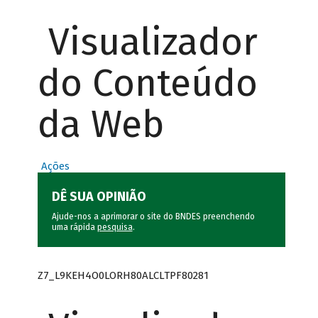
Visualizador
do Conteúdo
da Web
Ações
DÊ SUA OPINIÃO
Ajude-nos a aprimorar o site do BNDES preenchendo
uma rápida
pesquisa
.
Z7_L9KEH4O0LORH80ALCLTPF80281