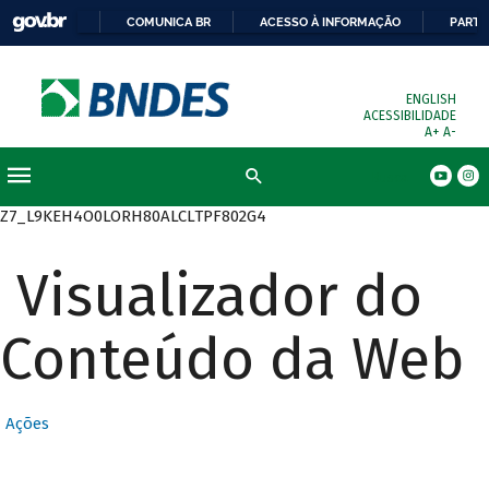
COMUNICA BR
ACESSO À INFORMAÇÃO
PARTI
ENGLISH
ACESSIBILIDADE
A+
A-
Busca
Z7_L9KEH4O0LORH80ALCLTPF802G4
Visualizador do
Conteúdo da Web
Ações