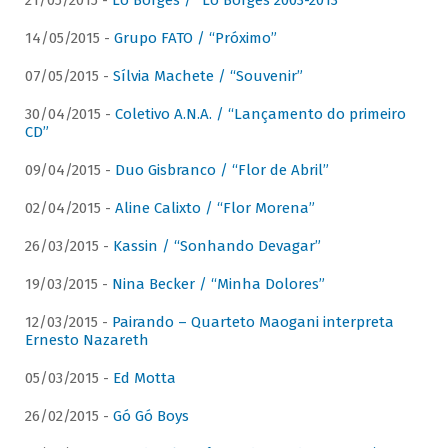
21/05/2015 -
Lô Borges / “Lô Borges 2003-2013”
14/05/2015 -
Grupo FATO / “Próximo”
07/05/2015 -
Sílvia Machete / “Souvenir”
30/04/2015 -
Coletivo A.N.A. / “Lançamento do primeiro
CD”
09/04/2015 -
Duo Gisbranco / “Flor de Abril”
02/04/2015 -
Aline Calixto / “Flor Morena”
26/03/2015 -
Kassin / “Sonhando Devagar”
19/03/2015 -
Nina Becker / “Minha Dolores”
12/03/2015 -
Pairando – Quarteto Maogani interpreta
Ernesto Nazareth
05/03/2015 -
Ed Motta
26/02/2015 -
Gó Gó Boys