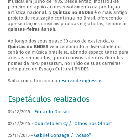
musical em julho de 1985. Desde então, mostrou-se
pioneiro no apoio ao desenvolvimento da produção
artística nacional: o
Quintas no BNDES
é o mais antigo
projeto de realização contínua no Brasil, oferecendo
apresentações musicais públicas e gratuitas, sempre às
quintas-feiras às 19h
.
Ao longo dos seus quase 30 anos de existência, o
Quintas no BNDES
vem celebrando a diversidade no
cenário da música brasileira, abrindo espaço tanto para
artistas renomados, quanto novos talentos. Grandes
nomes da MPB passaram, no início de suas carreiras,
pelo palco do Espaço Cultural BNDES.
Saiba como funciona a
reserva de ingressos
.
Espetáculos realizados
09/12/2015 -
Eduardo Dussek
02/12/2015 -
Quarteto em Cy / "Olhos nos Olhos"
25/11/2015 -
Gabriel Gonzaga / “Acaso”