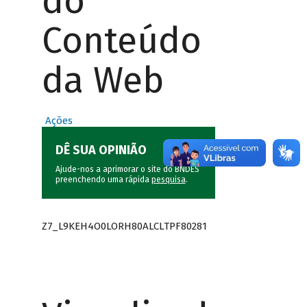
do
Conteúdo
da Web
Ações
DÊ SUA OPINIÃO
Ajude-nos a aprimorar o site do BNDES
preenchendo uma rápida
pesquisa
.
Z7_L9KEH4O0LORH80ALCLTPF80281