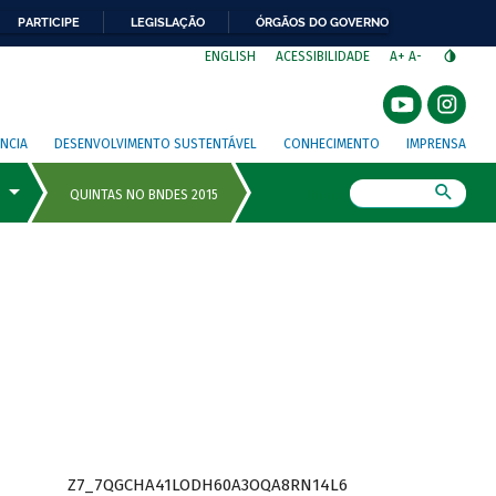
PARTICIPE
LEGISLAÇÃO
ÓRGÃOS DO GOVERNO
⁣
ENGLISH
ACESSIBILIDADE
A+
A-
NCIA
DESENVOLVIMENTO SUSTENTÁVEL
CONHECIMENTO
IMPRENSA
Busca
Z7_7QGCHA41LODH60A3OQA8RN14L6