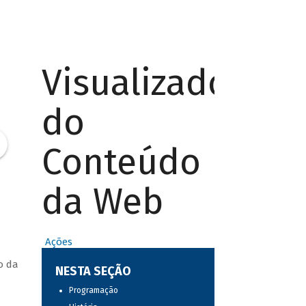
Visualizador
do
Conteúdo
da Web
Ações
o da
NESTA SEÇÃO
Programação