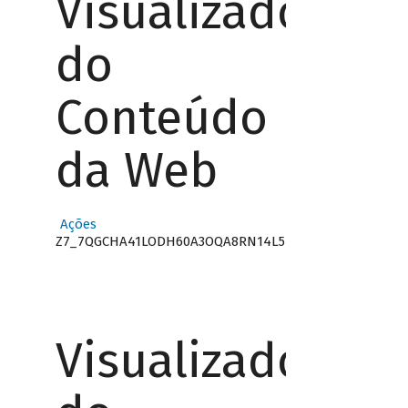
Visualizador
do
Conteúdo
da Web
Ações
Z7_7QGCHA41LODH60A3OQA8RN14L5
Visualizador