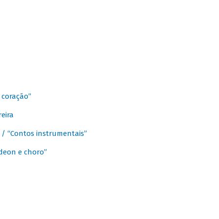
 coração”
eira
a / “Contos instrumentais”
rdeon e choro”