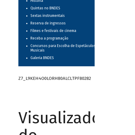
História
Quintas no BNDES
Sextas instrumentais
Reserva de ingressos
Filmes e festivais de cinema
Receba a programação
Concursos para Escolha de Espetáculos
Musicais
Galeria BNDES
Z7_L9KEH4O0LORH80ALCLTPF80282
Visualizador