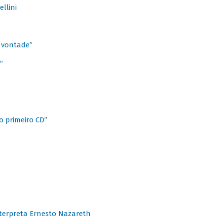
llini
à vontade”
”
o primeiro CD”
terpreta Ernesto Nazareth