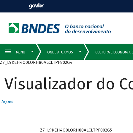
Z7_L9KEH4O0LORH80ALCLTPF802G4
Visualizador do 
Ações
Z7_L9KEH4O0LORH80ALCLTPF802G5