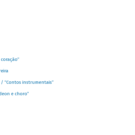
 coração”
eira
a / “Contos instrumentais”
rdeon e choro”