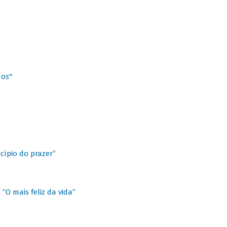
hos"
cípio do prazer”
“O mais feliz da vida”