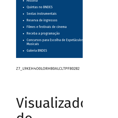
História
Quintas no BNDES
Sextas instrumentais
Reserva de ingressos
Filmes e festivais de cinema
Receba a programação
Concursos para Escolha de Espetáculos
Musicais
Galeria BNDES
Z7_L9KEH4O0LORH80ALCLTPF80282
Visualizador