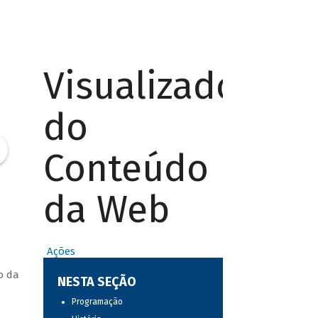
Visualizador
do
Conteúdo
da Web
Ações
o da
NESTA SEÇÃO
Programação