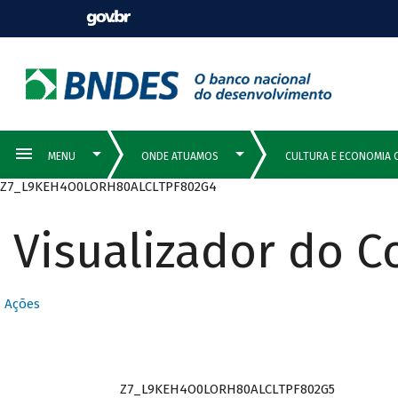
Z7_L9KEH4O0LORH80ALCLTPF802G4
Visualizador do 
Ações
Z7_L9KEH4O0LORH80ALCLTPF802G5