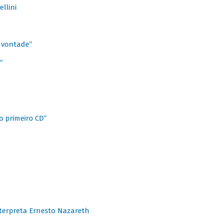
llini
à vontade”
”
o primeiro CD”
terpreta Ernesto Nazareth