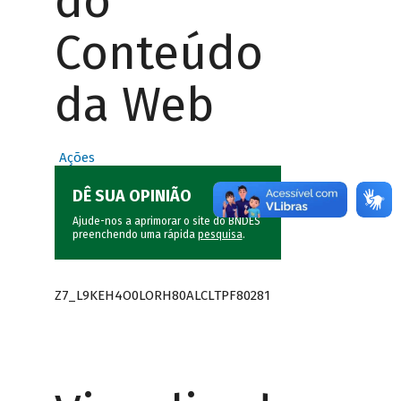
do
Conteúdo
da Web
Ações
DÊ SUA OPINIÃO
Ajude-nos a aprimorar o site do BNDES
preenchendo uma rápida
pesquisa
.
Z7_L9KEH4O0LORH80ALCLTPF80281