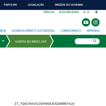
PARTICIPE
LEGISLAÇÃO
ÓRGÃOS DO GOVERNO
⁣
ENGLISH
ACESSIBILIDADE
A+
A-
NCIA
DESENVOLVIMENTO SUSTENTÁVEL
CONHECIMENTO
IMPRENSA
Busca
Z7_7QGCHA41LODH60A3OQA8RN14L6