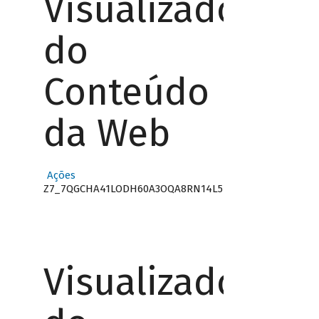
Visualizador
do
Conteúdo
da Web
Ações
Z7_7QGCHA41LODH60A3OQA8RN14L5
Visualizador