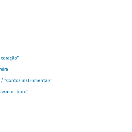
 coração”
eira
a / “Contos instrumentais”
rdeon e choro”