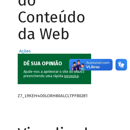
do
Conteúdo
da Web
Ações
DÊ SUA OPINIÃO
Ajude-nos a aprimorar o site do BNDES
preenchendo uma rápida
pesquisa
.
Z7_L9KEH4O0LORH80ALCLTPF80281