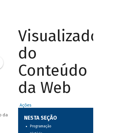
Visualizador
do
Conteúdo
da Web
Ações
o da
NESTA SEÇÃO
Programação