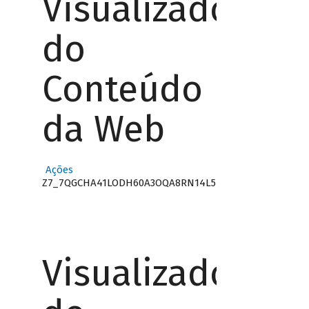
Visualizador
do
Conteúdo
da Web
Ações
Z7_7QGCHA41LODH60A3OQA8RN14L5
Visualizador