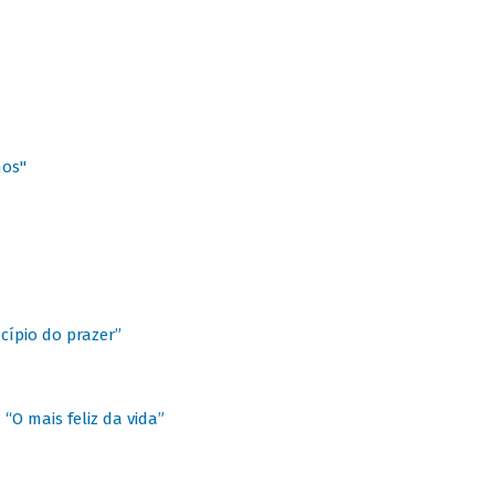
hos"
cípio do prazer”
“O mais feliz da vida”