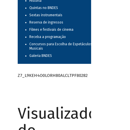
História
Quintas no BNDES
Sextas instrumentais
Reserva de ingressos
Filmes e festivais de cinema
Receba a programação
Concursos para Escolha de Espetáculos
Musicais
Galeria BNDES
Z7_L9KEH4O0LORH80ALCLTPF80282
Visualizador