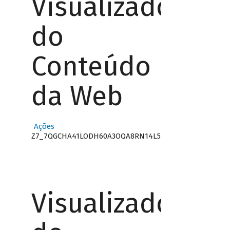
Visualizador
do
Conteúdo
da Web
Ações
Z7_7QGCHA41LODH60A3OQA8RN14L5
Visualizador