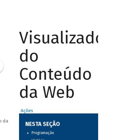
Visualizador
do
Conteúdo
da Web
Ações
o da
NESTA SEÇÃO
Programação