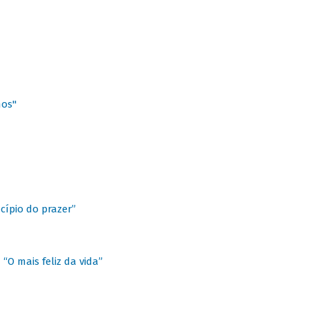
hos"
cípio do prazer”
“O mais feliz da vida”