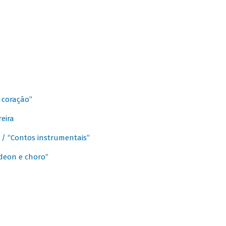
 coração”
eira
a / “Contos instrumentais”
rdeon e choro”