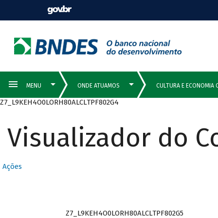
Z7_L9KEH4O0LORH80ALCLTPF802G4
Visualizador do 
Ações
Z7_L9KEH4O0LORH80ALCLTPF802G5