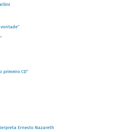
llini
à vontade”
”
o primeiro CD”
terpreta Ernesto Nazareth