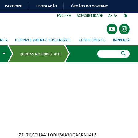
PARTICIPE
LEGISLAÇÃO
ÓRGÃOS DO GOVERNO
⁣
ENGLISH
ACESSIBILIDADE
A+
A-
NCIA
DESENVOLVIMENTO SUSTENTÁVEL
CONHECIMENTO
IMPRENSA
Busca
Z7_7QGCHA41LODH60A3OQA8RN14L6