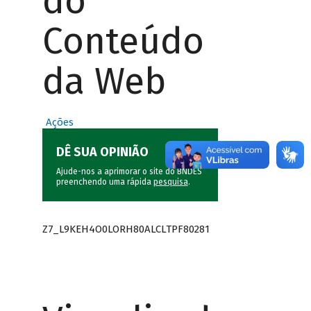
do
Conteúdo
da Web
Ações
DÊ SUA OPINIÃO
Ajude-nos a aprimorar o site do BNDES
preenchendo uma rápida
pesquisa
.
Z7_L9KEH4O0LORH80ALCLTPF80281