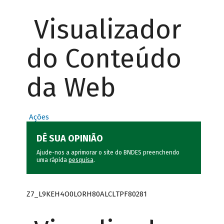
Visualizador
do Conteúdo
da Web
Ações
DÊ SUA OPINIÃO
Ajude-nos a aprimorar o site do BNDES preenchendo
uma rápida
pesquisa
.
Z7_L9KEH4O0LORH80ALCLTPF80281