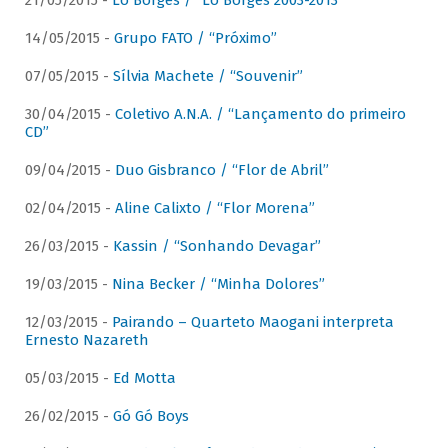
21/05/2015 -
Lô Borges / “Lô Borges 2003-2013”
14/05/2015 -
Grupo FATO / “Próximo”
07/05/2015 -
Sílvia Machete / “Souvenir”
30/04/2015 -
Coletivo A.N.A. / “Lançamento do primeiro
CD”
09/04/2015 -
Duo Gisbranco / “Flor de Abril”
02/04/2015 -
Aline Calixto / “Flor Morena”
26/03/2015 -
Kassin / “Sonhando Devagar”
19/03/2015 -
Nina Becker / “Minha Dolores”
12/03/2015 -
Pairando – Quarteto Maogani interpreta
Ernesto Nazareth
05/03/2015 -
Ed Motta
26/02/2015 -
Gó Gó Boys