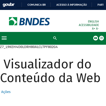
COMUNICA BR
ACESSO À INFORMAÇÃO
PARTI
ENGLISH
ACESSIBILIDADE
A+
A-
Busca
Z7_L9KEH4O0LORH80ALCLTPF802G4
Visualizador do
Conteúdo da Web
Ações