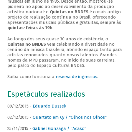
musical em julho de 1985. Desde então, mostrou-se
pioneiro no apoio ao desenvolvimento da produção
artística nacional: o
Quintas no BNDES
é o mais antigo
projeto de realização contínua no Brasil, oferecendo
apresentações musicais públicas e gratuitas, sempre às
quintas-feiras às 19h
.
Ao longo dos seus quase 30 anos de existência, o
Quintas no BNDES
vem celebrando a diversidade no
cenário da música brasileira, abrindo espaço tanto para
artistas renomados, quanto novos talentos. Grandes
nomes da MPB passaram, no início de suas carreiras,
pelo palco do Espaço Cultural BNDES.
Saiba como funciona a
reserva de ingressos
.
Espetáculos realizados
09/12/2015 -
Eduardo Dussek
02/12/2015 -
Quarteto em Cy / "Olhos nos Olhos"
25/11/2015 -
Gabriel Gonzaga / “Acaso”