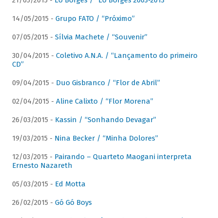
21/05/2015 -
Lô Borges / “Lô Borges 2003-2013”
14/05/2015 -
Grupo FATO / “Próximo”
07/05/2015 -
Sílvia Machete / “Souvenir”
30/04/2015 -
Coletivo A.N.A. / “Lançamento do primeiro
CD”
09/04/2015 -
Duo Gisbranco / “Flor de Abril”
02/04/2015 -
Aline Calixto / “Flor Morena”
26/03/2015 -
Kassin / “Sonhando Devagar”
19/03/2015 -
Nina Becker / “Minha Dolores”
12/03/2015 -
Pairando – Quarteto Maogani interpreta
Ernesto Nazareth
05/03/2015 -
Ed Motta
26/02/2015 -
Gó Gó Boys