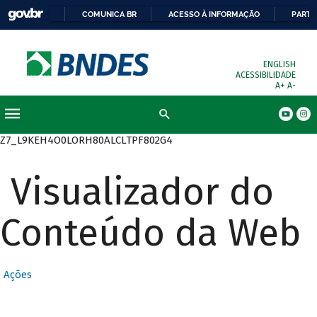
COMUNICA BR
ACESSO À INFORMAÇÃO
PARTI
ENGLISH
ACESSIBILIDADE
A+
A-
Busca
Z7_L9KEH4O0LORH80ALCLTPF802G4
Visualizador do
Conteúdo da Web
Ações