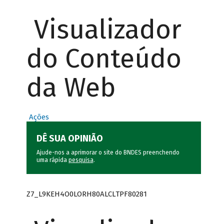
Visualizador
do Conteúdo
da Web
Ações
DÊ SUA OPINIÃO
Ajude-nos a aprimorar o site do BNDES preenchendo
uma rápida
pesquisa
.
Z7_L9KEH4O0LORH80ALCLTPF80281