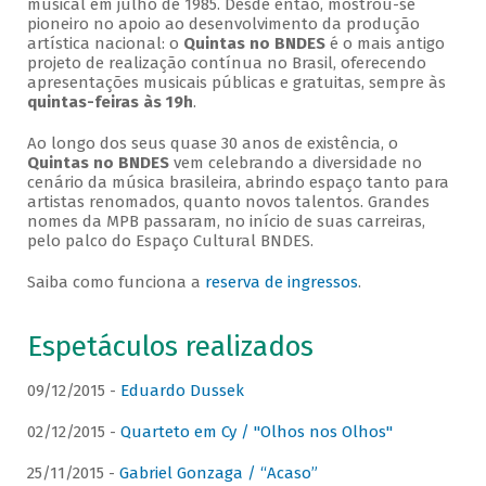
musical em julho de 1985. Desde então, mostrou-se
pioneiro no apoio ao desenvolvimento da produção
artística nacional: o
Quintas no BNDES
é o mais antigo
projeto de realização contínua no Brasil, oferecendo
apresentações musicais públicas e gratuitas, sempre às
quintas-feiras às 19h
.
Ao longo dos seus quase 30 anos de existência, o
Quintas no BNDES
vem celebrando a diversidade no
cenário da música brasileira, abrindo espaço tanto para
artistas renomados, quanto novos talentos. Grandes
nomes da MPB passaram, no início de suas carreiras,
pelo palco do Espaço Cultural BNDES.
Saiba como funciona a
reserva de ingressos
.
Espetáculos realizados
09/12/2015 -
Eduardo Dussek
02/12/2015 -
Quarteto em Cy / "Olhos nos Olhos"
25/11/2015 -
Gabriel Gonzaga / “Acaso”