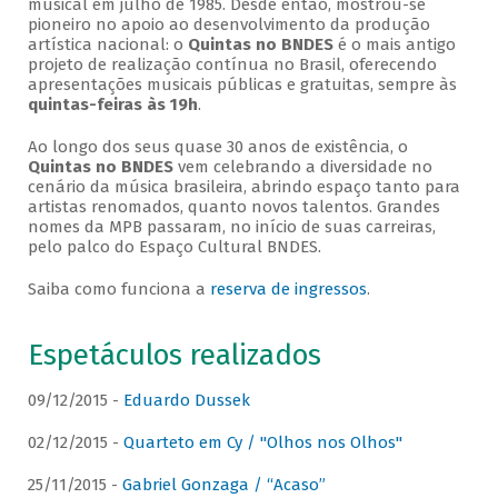
musical em julho de 1985. Desde então, mostrou-se
pioneiro no apoio ao desenvolvimento da produção
artística nacional: o
Quintas no BNDES
é o mais antigo
projeto de realização contínua no Brasil, oferecendo
apresentações musicais públicas e gratuitas, sempre às
quintas-feiras às 19h
.
Ao longo dos seus quase 30 anos de existência, o
Quintas no BNDES
vem celebrando a diversidade no
cenário da música brasileira, abrindo espaço tanto para
artistas renomados, quanto novos talentos. Grandes
nomes da MPB passaram, no início de suas carreiras,
pelo palco do Espaço Cultural BNDES.
Saiba como funciona a
reserva de ingressos
.
Espetáculos realizados
09/12/2015 -
Eduardo Dussek
02/12/2015 -
Quarteto em Cy / "Olhos nos Olhos"
25/11/2015 -
Gabriel Gonzaga / “Acaso”