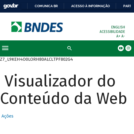
COMUNICA BR
ACESSO À INFORMAÇÃO
PARTI
ENGLISH
ACESSIBILIDADE
A+
A-
Busca
Z7_L9KEH4O0LORH80ALCLTPF802G4
Visualizador do
Conteúdo da Web
Ações