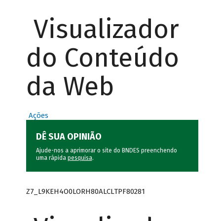
Visualizador
do Conteúdo
da Web
Ações
DÊ SUA OPINIÃO
Ajude-nos a aprimorar o site do BNDES preenchendo
uma rápida
pesquisa
.
Z7_L9KEH4O0LORH80ALCLTPF80281