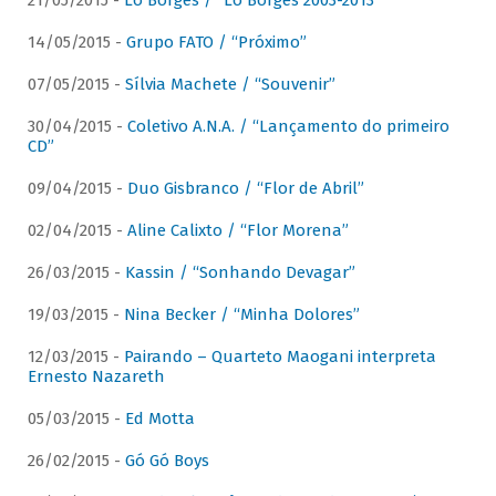
21/05/2015 -
Lô Borges / “Lô Borges 2003-2013”
14/05/2015 -
Grupo FATO / “Próximo”
07/05/2015 -
Sílvia Machete / “Souvenir”
30/04/2015 -
Coletivo A.N.A. / “Lançamento do primeiro
CD”
09/04/2015 -
Duo Gisbranco / “Flor de Abril”
02/04/2015 -
Aline Calixto / “Flor Morena”
26/03/2015 -
Kassin / “Sonhando Devagar”
19/03/2015 -
Nina Becker / “Minha Dolores”
12/03/2015 -
Pairando – Quarteto Maogani interpreta
Ernesto Nazareth
05/03/2015 -
Ed Motta
26/02/2015 -
Gó Gó Boys