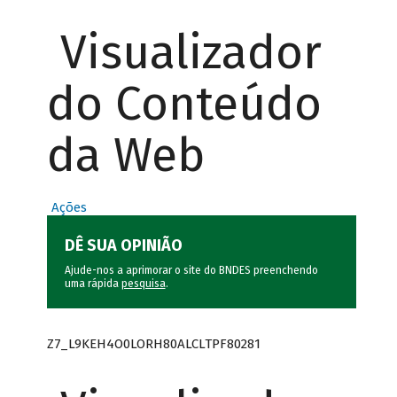
Visualizador
do Conteúdo
da Web
Ações
DÊ SUA OPINIÃO
Ajude-nos a aprimorar o site do BNDES preenchendo
uma rápida
pesquisa
.
Z7_L9KEH4O0LORH80ALCLTPF80281