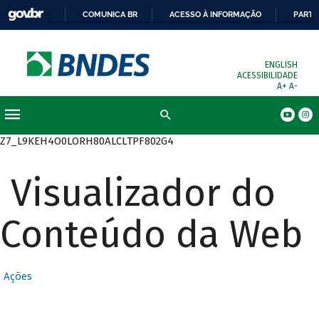
COMUNICA BR
ACESSO À INFORMAÇÃO
PARTI
ENGLISH
ACESSIBILIDADE
A+
A-
Busca
Z7_L9KEH4O0LORH80ALCLTPF802G4
Visualizador do
Conteúdo da Web
Ações