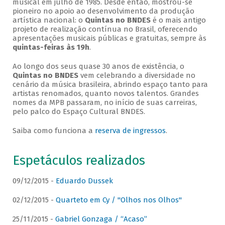
musical em julho de 1985. Desde então, mostrou-se
pioneiro no apoio ao desenvolvimento da produção
artística nacional: o
Quintas no BNDES
é o mais antigo
projeto de realização contínua no Brasil, oferecendo
apresentações musicais públicas e gratuitas, sempre às
quintas-feiras às 19h
.
Ao longo dos seus quase 30 anos de existência, o
Quintas no BNDES
vem celebrando a diversidade no
cenário da música brasileira, abrindo espaço tanto para
artistas renomados, quanto novos talentos. Grandes
nomes da MPB passaram, no início de suas carreiras,
pelo palco do Espaço Cultural BNDES.
Saiba como funciona a
reserva de ingressos
.
Espetáculos realizados
09/12/2015 -
Eduardo Dussek
02/12/2015 -
Quarteto em Cy / "Olhos nos Olhos"
25/11/2015 -
Gabriel Gonzaga / “Acaso”