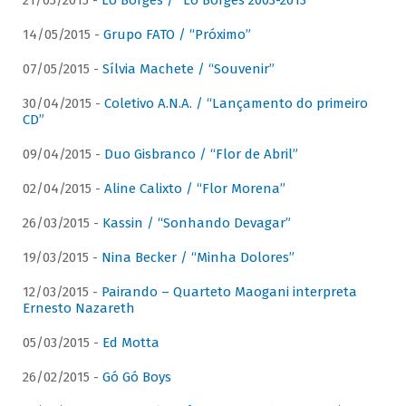
21/05/2015 -
Lô Borges / “Lô Borges 2003-2013”
14/05/2015 -
Grupo FATO / “Próximo”
07/05/2015 -
Sílvia Machete / “Souvenir”
30/04/2015 -
Coletivo A.N.A. / “Lançamento do primeiro
CD”
09/04/2015 -
Duo Gisbranco / “Flor de Abril”
02/04/2015 -
Aline Calixto / “Flor Morena”
26/03/2015 -
Kassin / “Sonhando Devagar”
19/03/2015 -
Nina Becker / “Minha Dolores”
12/03/2015 -
Pairando – Quarteto Maogani interpreta
Ernesto Nazareth
05/03/2015 -
Ed Motta
26/02/2015 -
Gó Gó Boys