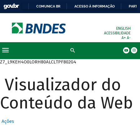
COMUNICA BR
ACESSO À INFORMAÇÃO
PARTI
ENGLISH
ACESSIBILIDADE
A+
A-
Busca
Z7_L9KEH4O0LORH80ALCLTPF802G4
Visualizador do
Conteúdo da Web
Ações