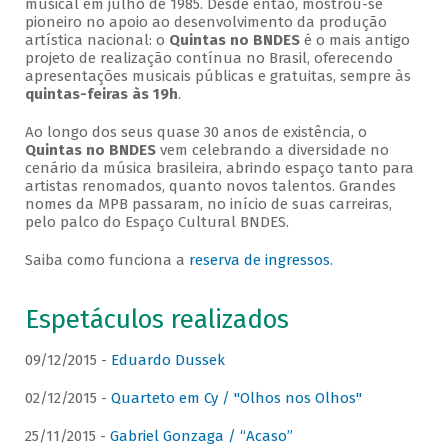
musical em julho de 1985. Desde então, mostrou-se
pioneiro no apoio ao desenvolvimento da produção
artística nacional: o
Quintas no BNDES
é o mais antigo
projeto de realização contínua no Brasil, oferecendo
apresentações musicais públicas e gratuitas, sempre às
quintas-feiras às 19h
.
Ao longo dos seus quase 30 anos de existência, o
Quintas no BNDES
vem celebrando a diversidade no
cenário da música brasileira, abrindo espaço tanto para
artistas renomados, quanto novos talentos. Grandes
nomes da MPB passaram, no início de suas carreiras,
pelo palco do Espaço Cultural BNDES.
Saiba como funciona a
reserva de ingressos
.
Espetáculos realizados
09/12/2015 -
Eduardo Dussek
02/12/2015 -
Quarteto em Cy / "Olhos nos Olhos"
25/11/2015 -
Gabriel Gonzaga / “Acaso”