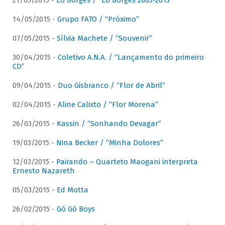
21/05/2015 -
Lô Borges / “Lô Borges 2003-2013”
14/05/2015 -
Grupo FATO / “Próximo”
07/05/2015 -
Sílvia Machete / “Souvenir”
30/04/2015 -
Coletivo A.N.A. / “Lançamento do primeiro
CD”
09/04/2015 -
Duo Gisbranco / “Flor de Abril”
02/04/2015 -
Aline Calixto / “Flor Morena”
26/03/2015 -
Kassin / “Sonhando Devagar”
19/03/2015 -
Nina Becker / “Minha Dolores”
12/03/2015 -
Pairando – Quarteto Maogani interpreta
Ernesto Nazareth
05/03/2015 -
Ed Motta
26/02/2015 -
Gó Gó Boys