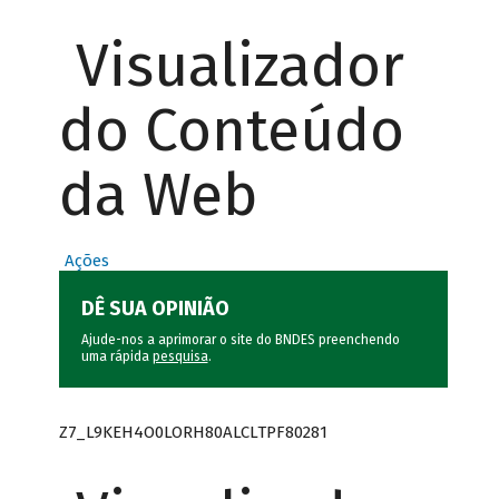
Visualizador
do Conteúdo
da Web
Ações
DÊ SUA OPINIÃO
Ajude-nos a aprimorar o site do BNDES preenchendo
uma rápida
pesquisa
.
Z7_L9KEH4O0LORH80ALCLTPF80281