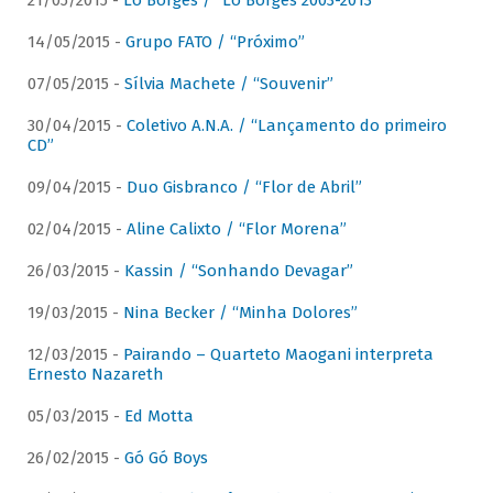
21/05/2015 -
Lô Borges / “Lô Borges 2003-2013”
14/05/2015 -
Grupo FATO / “Próximo”
07/05/2015 -
Sílvia Machete / “Souvenir”
30/04/2015 -
Coletivo A.N.A. / “Lançamento do primeiro
CD”
09/04/2015 -
Duo Gisbranco / “Flor de Abril”
02/04/2015 -
Aline Calixto / “Flor Morena”
26/03/2015 -
Kassin / “Sonhando Devagar”
19/03/2015 -
Nina Becker / “Minha Dolores”
12/03/2015 -
Pairando – Quarteto Maogani interpreta
Ernesto Nazareth
05/03/2015 -
Ed Motta
26/02/2015 -
Gó Gó Boys