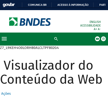
COMUNICA BR
ACESSO À INFORMAÇÃO
PARTI
ENGLISH
ACESSIBILIDADE
A+
A-
Busca
Z7_L9KEH4O0LORH80ALCLTPF802G4
Visualizador do
Conteúdo da Web
Ações