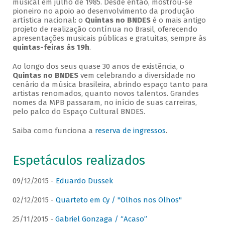
musical em julho de 1985. Desde então, mostrou-se
pioneiro no apoio ao desenvolvimento da produção
artística nacional: o
Quintas no BNDES
é o mais antigo
projeto de realização contínua no Brasil, oferecendo
apresentações musicais públicas e gratuitas, sempre às
quintas-feiras às 19h
.
Ao longo dos seus quase 30 anos de existência, o
Quintas no BNDES
vem celebrando a diversidade no
cenário da música brasileira, abrindo espaço tanto para
artistas renomados, quanto novos talentos. Grandes
nomes da MPB passaram, no início de suas carreiras,
pelo palco do Espaço Cultural BNDES.
Saiba como funciona a
reserva de ingressos
.
Espetáculos realizados
09/12/2015 -
Eduardo Dussek
02/12/2015 -
Quarteto em Cy / "Olhos nos Olhos"
25/11/2015 -
Gabriel Gonzaga / “Acaso”