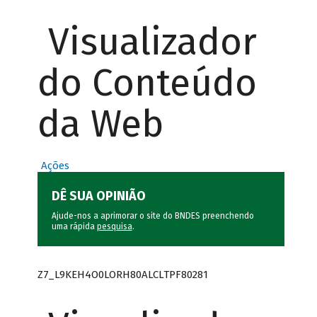
Visualizador
do Conteúdo
da Web
Ações
DÊ SUA OPINIÃO
Ajude-nos a aprimorar o site do BNDES preenchendo
uma rápida
pesquisa
.
Z7_L9KEH4O0LORH80ALCLTPF80281