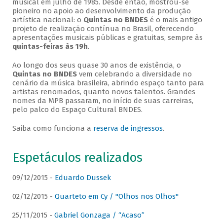
musical em julho de 1985. Desde então, mostrou-se
pioneiro no apoio ao desenvolvimento da produção
artística nacional: o
Quintas no BNDES
é o mais antigo
projeto de realização contínua no Brasil, oferecendo
apresentações musicais públicas e gratuitas, sempre às
quintas-feiras às 19h
.
Ao longo dos seus quase 30 anos de existência, o
Quintas no BNDES
vem celebrando a diversidade no
cenário da música brasileira, abrindo espaço tanto para
artistas renomados, quanto novos talentos. Grandes
nomes da MPB passaram, no início de suas carreiras,
pelo palco do Espaço Cultural BNDES.
Saiba como funciona a
reserva de ingressos
.
Espetáculos realizados
09/12/2015 -
Eduardo Dussek
02/12/2015 -
Quarteto em Cy / "Olhos nos Olhos"
25/11/2015 -
Gabriel Gonzaga / “Acaso”