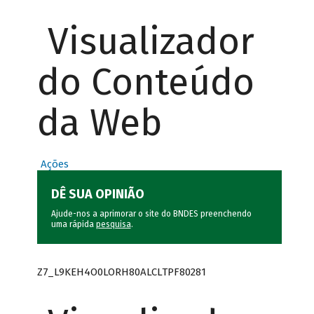
Visualizador
do Conteúdo
da Web
Ações
DÊ SUA OPINIÃO
Ajude-nos a aprimorar o site do BNDES preenchendo
uma rápida
pesquisa
.
Z7_L9KEH4O0LORH80ALCLTPF80281