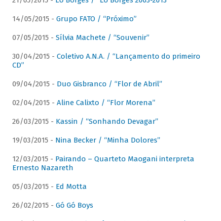
21/05/2015 -
Lô Borges / “Lô Borges 2003-2013”
14/05/2015 -
Grupo FATO / “Próximo”
07/05/2015 -
Sílvia Machete / “Souvenir”
30/04/2015 -
Coletivo A.N.A. / “Lançamento do primeiro
CD”
09/04/2015 -
Duo Gisbranco / “Flor de Abril”
02/04/2015 -
Aline Calixto / “Flor Morena”
26/03/2015 -
Kassin / “Sonhando Devagar”
19/03/2015 -
Nina Becker / “Minha Dolores”
12/03/2015 -
Pairando – Quarteto Maogani interpreta
Ernesto Nazareth
05/03/2015 -
Ed Motta
26/02/2015 -
Gó Gó Boys