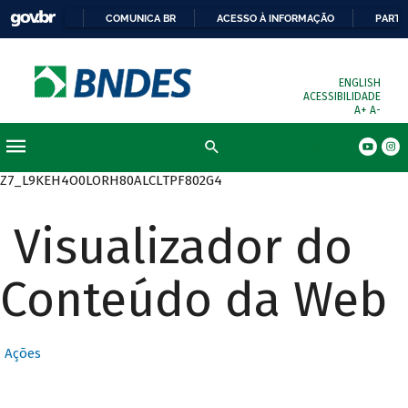
COMUNICA BR
ACESSO À INFORMAÇÃO
PARTI
ENGLISH
ACESSIBILIDADE
A+
A-
Busca
Z7_L9KEH4O0LORH80ALCLTPF802G4
Visualizador do
Conteúdo da Web
Ações