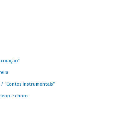
 coração”
eira
a / “Contos instrumentais”
rdeon e choro”