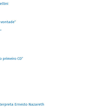
llini
à vontade”
”
o primeiro CD”
terpreta Ernesto Nazareth