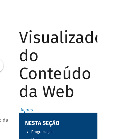
Visualizador
do
Conteúdo
da Web
Ações
o da
NESTA SEÇÃO
Programação