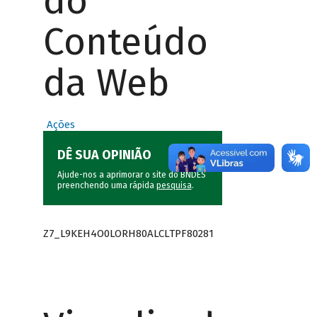
do
Conteúdo
da Web
Ações
DÊ SUA OPINIÃO
Ajude-nos a aprimorar o site do BNDES
preenchendo uma rápida
pesquisa
.
Z7_L9KEH4O0LORH80ALCLTPF80281