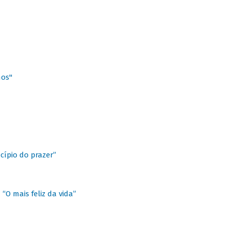
hos"
cípio do prazer”
“O mais feliz da vida”