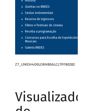
História
Quintas no BNDES
Sextas instrumentais
Reserva de ingressos
Filmes e festivais de cinema
Receba a programação
Concursos para Escolha de Espetáculos
Musicais
Galeria BNDES
Z7_L9KEH4O0LORH80ALCLTPF80282
Visualizador