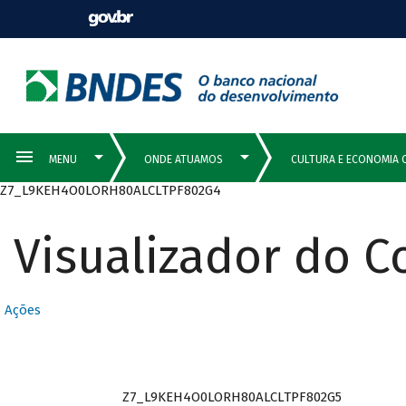
Z7_L9KEH4O0LORH80ALCLTPF802G4
Visualizador do 
Ações
Z7_L9KEH4O0LORH80ALCLTPF802G5