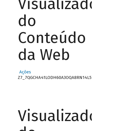
Visualizador
do
Conteúdo
da Web
Ações
Z7_7QGCHA41LODH60A3OQA8RN14L5
Visualizador