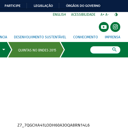
PARTICIPE
LEGISLAÇÃO
ÓRGÃOS DO GOVERNO
⁣
ENGLISH
ACESSIBILIDADE
A+
A-
NCIA
DESENVOLVIMENTO SUSTENTÁVEL
CONHECIMENTO
IMPRENSA
Busca
Z7_7QGCHA41LODH60A3OQA8RN14L6