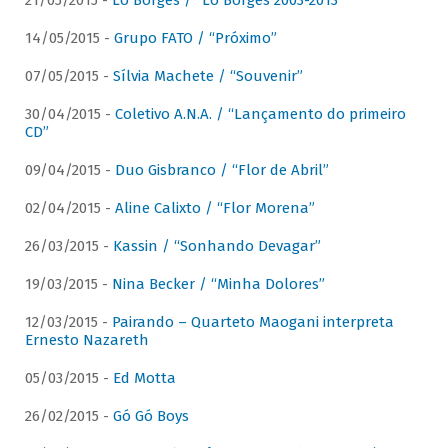
21/05/2015 -
Lô Borges / “Lô Borges 2003-2013”
14/05/2015 -
Grupo FATO / “Próximo”
07/05/2015 -
Sílvia Machete / “Souvenir”
30/04/2015 -
Coletivo A.N.A. / “Lançamento do primeiro
CD”
09/04/2015 -
Duo Gisbranco / “Flor de Abril”
02/04/2015 -
Aline Calixto / “Flor Morena”
26/03/2015 -
Kassin / “Sonhando Devagar”
19/03/2015 -
Nina Becker / “Minha Dolores”
12/03/2015 -
Pairando – Quarteto Maogani interpreta
Ernesto Nazareth
05/03/2015 -
Ed Motta
26/02/2015 -
Gó Gó Boys