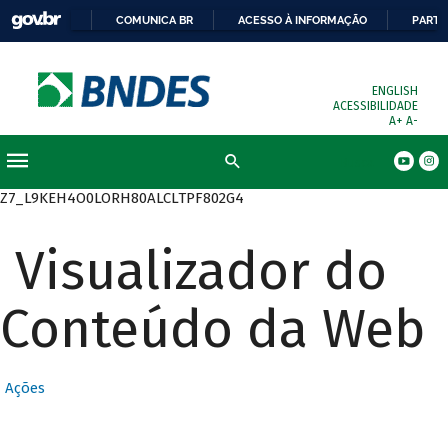
COMUNICA BR
ACESSO À INFORMAÇÃO
PARTI
ENGLISH
ACESSIBILIDADE
A+
A-
Busca
Z7_L9KEH4O0LORH80ALCLTPF802G4
Visualizador do
Conteúdo da Web
Ações