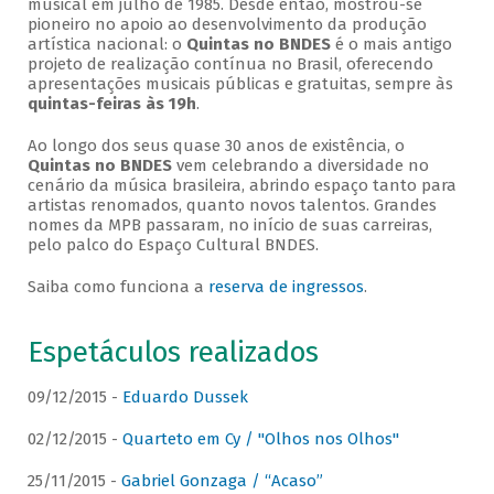
musical em julho de 1985. Desde então, mostrou-se
pioneiro no apoio ao desenvolvimento da produção
artística nacional: o
Quintas no BNDES
é o mais antigo
projeto de realização contínua no Brasil, oferecendo
apresentações musicais públicas e gratuitas, sempre às
quintas-feiras às 19h
.
Ao longo dos seus quase 30 anos de existência, o
Quintas no BNDES
vem celebrando a diversidade no
cenário da música brasileira, abrindo espaço tanto para
artistas renomados, quanto novos talentos. Grandes
nomes da MPB passaram, no início de suas carreiras,
pelo palco do Espaço Cultural BNDES.
Saiba como funciona a
reserva de ingressos
.
Espetáculos realizados
09/12/2015 -
Eduardo Dussek
02/12/2015 -
Quarteto em Cy / "Olhos nos Olhos"
25/11/2015 -
Gabriel Gonzaga / “Acaso”