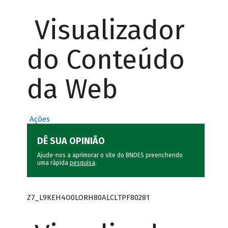
Visualizador
do Conteúdo
da Web
Ações
DÊ SUA OPINIÃO
Ajude-nos a aprimorar o site do BNDES preenchendo
uma rápida
pesquisa
.
Z7_L9KEH4O0LORH80ALCLTPF80281