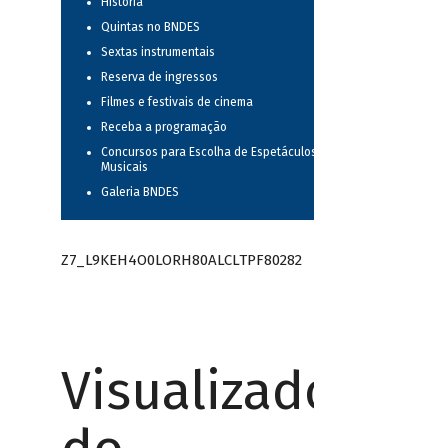
História
Quintas no BNDES
Sextas instrumentais
Reserva de ingressos
Filmes e festivais de cinema
Receba a programação
Concursos para Escolha de Espetáculos
Musicais
Galeria BNDES
Z7_L9KEH4O0LORH80ALCLTPF80282
Visualizador