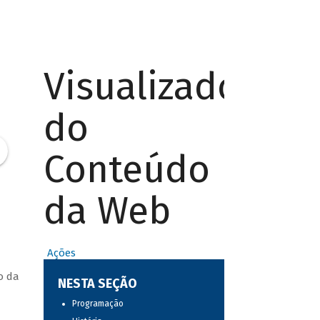
Visualizador
do
Conteúdo
da Web
Ações
o da
NESTA SEÇÃO
Programação