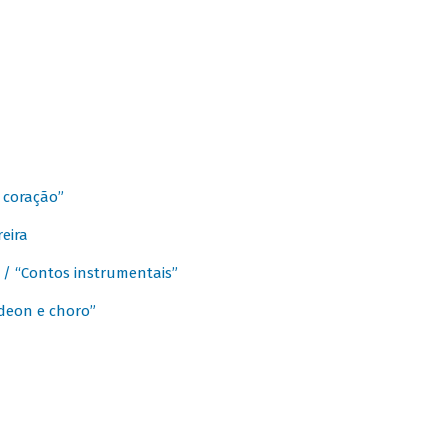
 coração”
eira
a / “Contos instrumentais”
rdeon e choro”