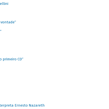
llini
à vontade”
”
o primeiro CD”
terpreta Ernesto Nazareth