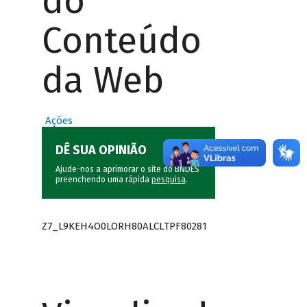
do
Conteúdo
da Web
Ações
DÊ SUA OPINIÃO
Ajude-nos a aprimorar o site do BNDES
preenchendo uma rápida
pesquisa
.
Z7_L9KEH4O0LORH80ALCLTPF80281