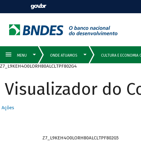
Z7_L9KEH4O0LORH80ALCLTPF802G4
Visualizador do 
Ações
Z7_L9KEH4O0LORH80ALCLTPF802G5