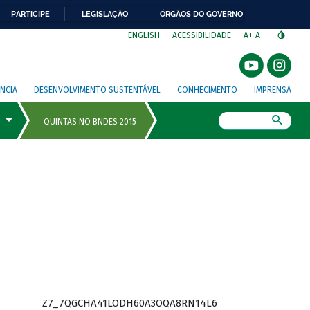
PARTICIPE
LEGISLAÇÃO
ÓRGÃOS DO GOVERNO
⁣
ENGLISH
ACESSIBILIDADE
A+
A-
NCIA
DESENVOLVIMENTO SUSTENTÁVEL
CONHECIMENTO
IMPRENSA
Busca
Z7_7QGCHA41LODH60A3OQA8RN14L6