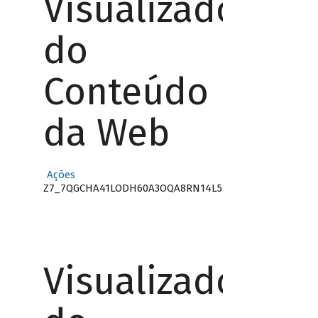
Visualizador
do
Conteúdo
da Web
Ações
Z7_7QGCHA41LODH60A3OQA8RN14L5
Visualizador