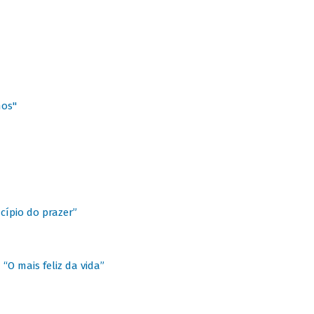
hos"
cípio do prazer”
“O mais feliz da vida”